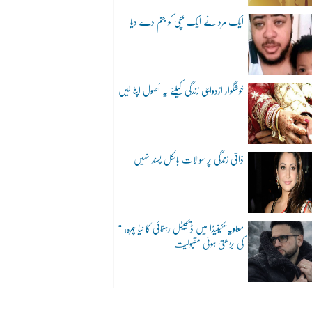
ایک مرد نے ایک بچی کو جنم دے دیا
خوشگوار ازدواجی زندگی کیلئے یہ اُصول اپنا لیں
ذاتی زندگی پر سوالات بالکل پسند نہیں
“معاویہ”کینیڈا میں ڈیجیٹل رہنمائی کا نیا چہرہ:
کی بڑھتی ہوئی مقبولیت