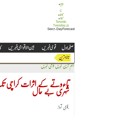
+
22
°
C
+
24°
+
16°
Toronto
Tuesday, 21
See 7-Day Forecast
اہم ترین خبریں
قومی خبریں
تاءوتے کے اثرات کراچی تک پ
شہری بے حال
قومی آواز،