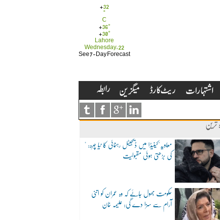
+
32
°
C
+
36°
+
30°
Lahore
Wednesday, 22
See 7-Day Forecast
ہ ترین
"معاویہ"کینیڈا میں ڈیجیٹل رہنمائی کا نیا چہرہ:
کی بڑھتی ہوئی مقبولیت
حکومت بھول جائے کہ وہ عمران کو اتنی
آرام سے سزا دے گی: علیمہ خان