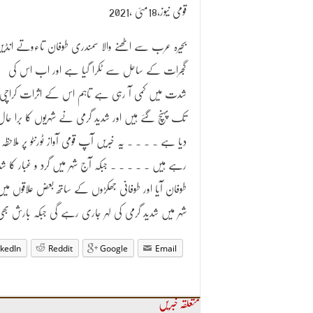
قومی نیوز،18مئی ،2021
بحیرہ عرب سے اٹھنے والا سمندری طوفان تاءوتے انڈی
گجرات کے ساحل سے ٹکرا گیا ہے اور اب اس کی
شدت میں کمی آ رہی ہے تاہم اس کے اثرات کراچی
تک پہنچ گئے ہیں اور شدید گرمی نے شہریوں کا برا حال
دیا ہے ۔ ۔ ۔ ۔ یہ خبریں آپ قومی آواز ٹورنٹو پر ملاحظہ ف
رہے ہیں ۔ ۔ ۔ ۔ ۔ جبکہ آج شہر میں گرد و غبار کا شد
طوفان آیا اور طوفانی جھکڑوں کے ساتھ بعض علاقوں می
شہر میں شدید گرمی کی لہر جاری رہے گی جبکہ بارش بھ
nkedIn
Reddit
Google
Email
متعلقہ خبریں