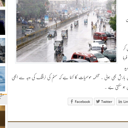
ن
 کر
رما
ید
ں بارش بھی ہوئی ۔ محکمہ موسمیات کا کہنا ہے کہ سسٹم کی ٹرفنگ کی وجہ سے ابھی
ی ہو سکتی ہے ۔
مقب
Facebook
Twitter
Li