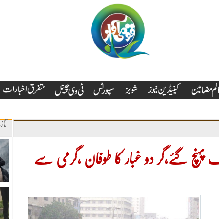
تاز
ہنچ گئے،گر دو غبار کا طوفان ،گرمی سے