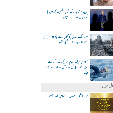
امریکہ کو کینیڈا کے تیل، گیس، گاڑیوں یا
لکڑی کی ضرورت نہیں
غزہ: جنگ بندی کوششوں کے باوجود اسرائیلی
حملے جاری، 63 فلسطینی شہید
سعودی تیراک مریم صالح نے الخبر سے
بحرین تک تیراکی کا تاریخی کارنامہ سرانجام
دیا۔
ول ترین
عید الاضحی : فضال ۔ مسائل اور احکام