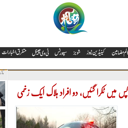
تاز
س میں ٹکرا گئیں، دو افراد ہلاک ایک زخمی