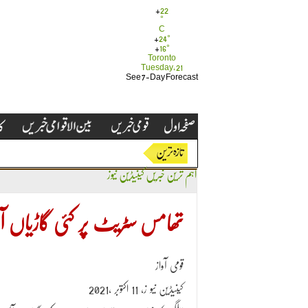
+
22
°
C
+
24°
+
16°
Toronto
Tuesday, 21
See 7-Day Forecast
اہم ترین خبریں
کینیڈین نیوز
تھامس سٹریٹ پر کئی گاڑیاں آپ
قومی آواز
کینیڈین نیو ز، 11 اکتوبر ،2021