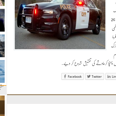
لاک
ہونے والوں میں چا تم کینٹ اور آلمر کے علاقے کے 26
خمی
ما
رک
م
Facebook
Twitter
Li
مقب