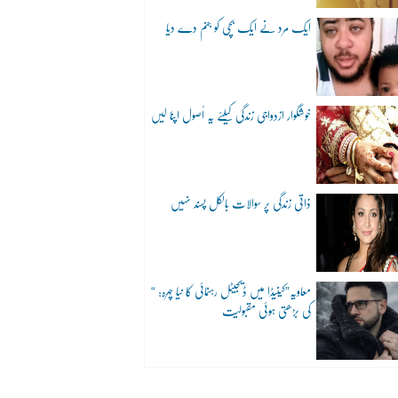
ایک مرد نے ایک بچی کو جنم دے دیا
خوشگوار ازدواجی زندگی کیلئے یہ اُصول اپنا لیں
ذاتی زندگی پر سوالات بالکل پسند نہیں
“معاویہ”کینیڈا میں ڈیجیٹل رہنمائی کا نیا چہرہ:
کی بڑھتی ہوئی مقبولیت