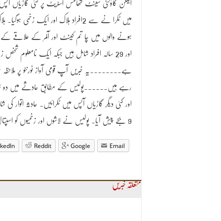
ایلگن کاؤنٹی سینٹ تھامس اسٹریٹ پر کئی گاڑیاں آپس
میں ٹکرا نے سے 2افراد ہلاک اور ایک زخمی ہوگیا۔ ہ
اور 29 سالہ افراد شامل ہیں جبکہ ایک نامعلوم شخص ز
ہے۔۔۔۔۔۔۔۔یہ خبریں آپ قومی آواز ٹورنٹو پر ملاحظہ فر
رہے ہیں۔۔۔۔۔۔پولیس کے مطابق حادثے میں دو ٹ
اور کئی دیگر گاڑیاں آپس میں ٹکرائیں۔ حادثہ اتوار کی شا
9 بجے پیش آیا۔ پولیس نے لاشوں اور زخمیوں کو اسپتال پہنچا کرحادثے کی تفتیش شروع کر دیے۔
nkedIn
Reddit
Google
Email
متعلقہ خبریں