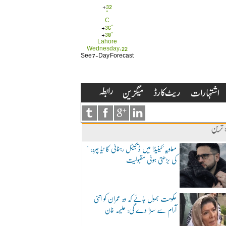
+
32
°
C
+
36°
+
30°
Lahore
Wednesday, 22
See 7-Day Forecast
ہ ترین
"معاویہ"کینیڈا میں ڈیجیٹل رہنمائی کا نیا چہرہ:
کی بڑھتی ہوئی مقبولیت
حکومت بھول جائے کہ وہ عمران کو اتنی
آرام سے سزا دے گی: علیمہ خان