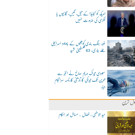
امریکہ کو کینیڈا کے تیل، گیس، گاڑیوں یا
لکڑی کی ضرورت نہیں
غزہ: جنگ بندی کوششوں کے باوجود اسرائیلی
حملے جاری، 63 فلسطینی شہید
سعودی تیراک مریم صالح نے الخبر سے
بحرین تک تیراکی کا تاریخی کارنامہ سرانجام
دیا۔
ول ترین
عید الاضحی : فضال ۔ مسائل اور احکام