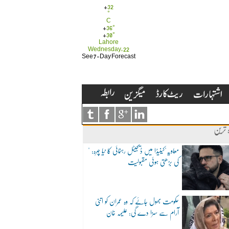
+
32
°
C
+
36°
+
30°
Lahore
Wednesday, 22
See 7-Day Forecast
ہ ترین
"معاویہ"کینیڈا میں ڈیجیٹل رہنمائی کا نیا چہرہ:
کی بڑھتی ہوئی مقبولیت
حکومت بھول جائے کہ وہ عمران کو اتنی
آرام سے سزا دے گی: علیمہ خان