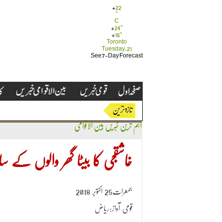
+
22
°
C
+
24°
+
16°
Toronto
Tuesday, 21
See 7-Day Forecast
اہم ترین خبریں
بین الاقوامی
خاشقجی کا بیٹا گھر والوں کے 
جمعرات25 اکتوبر 2018
قومی آواز:ریاض