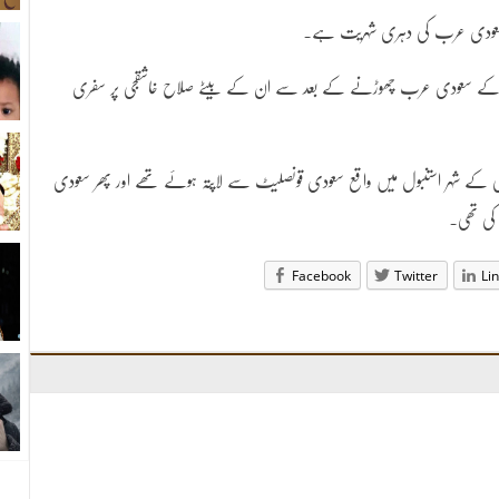
 سعودی عرب کی دہری شہریت ہے۔
شقجی کے سعودی عرب چھوڑنے کے بعد سے ان کے بیٹے صلاح خاشقجی پر سفری
رکی کے شہر استنبول میں واقع سعودی قونصلیٹ سے لاپتہ ہوئے تھے اور پھر سعودی
Facebook
Twitter
Li