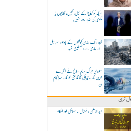
امریکہ کو کینیڈا کے تیل، گیس، گاڑیوں یا
لکڑی کی ضرورت نہیں
غزہ: جنگ بندی کوششوں کے باوجود اسرائیلی
حملے جاری، 63 فلسطینی شہید
سعودی تیراک مریم صالح نے الخبر سے
بحرین تک تیراکی کا تاریخی کارنامہ سرانجام
دیا۔
ول ترین
عید الاضحی : فضال ۔ مسائل اور احکام