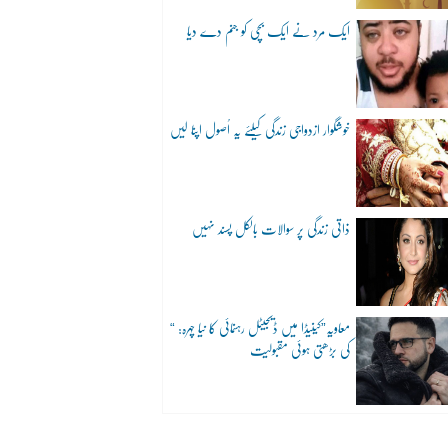
ایک مرد نے ایک بچی کو جنم دے دیا
خوشگوار ازدواجی زندگی کیلئے یہ اُصول اپنا لیں
ذاتی زندگی پر سوالات بالکل پسند نہیں
“معاویہ”کینیڈا میں ڈیجیٹل رہنمائی کا نیا چہرہ:
کی بڑھتی ہوئی مقبولیت