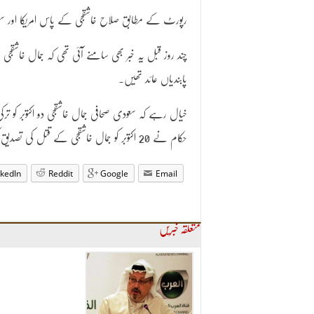
رپورٹ کے مطابق صلاح خاشقجی کے پاس امریکا اور
چند روز قبل یہ خبر بھی سامنے آئی تھی کہ جمال خا
پابندیاں عائد تھیں۔
خیال رہے کہ سعودی صحافی جمال خاشقجی دو اکتوبر کو ت
حکام نے 20 اکتوبر کو جمال خاشقجی کے قتل کی تصدیق کی تھی۔
nkedIn
Reddit
Google
Email
متعلقہ خبریں