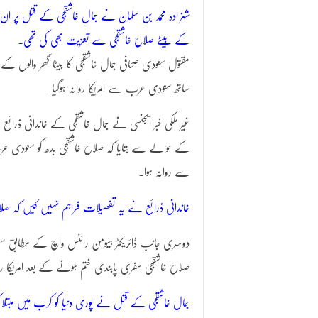
شہزادہ محمد بن سلمان نے جمال خاشقجی کے قتل پر ان
کے بیٹے صلاح خاشقجی سے تعزیت بھی کی تھی۔
مقتول سعودی صحافی جمال خاشقجی کا بیٹا گھر والوں کے
ساتھ سعودی عرب سے امریکا روانہ ہوگیا۔
غیر ملکی خبر ایجنسی نے جمال خاشقجی کے خاندانی ذرائع
کے حوالے سے بتایا کہ صلاح خاشقجی بدھ کو سعودی ع
سے روانہ ہوا۔
خاندانی ذرائع نے یہ تفصیلات فراہم نہیں کیں کہ 
دوسری جانب ڈائریکٹر ہیومن رائٹس واچ کے مطابق سعود
صلاح خاشقجی سفری پابندی ختم ہونے کے بعد امریکا ر
جمال خاشقجی کے قتل نے پوری دنیا کو کرب میں مبتلا 