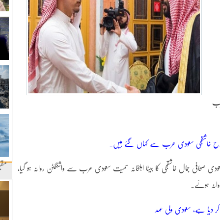
رب
صلاح خاشقجی سعودی عرب سے کہاں گئے ہیں۔
مقب
ی صحافی جمال خاشقجی کا بیٹا اہلخانہ سمیت سعودی عرب سے واشنگٹن روانہ ہو گیا،
وانہ ہوئے۔
کر دیا ہے، سعودی ولی عہد