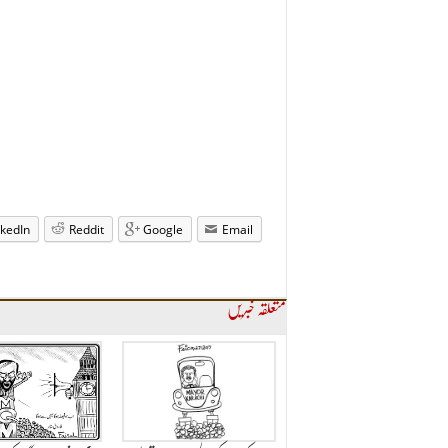
nkedIn
Reddit
Google
Email
متعلقہ خبریں