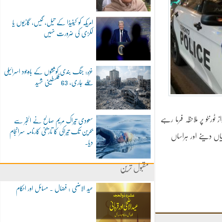
امریکہ کو کینیڈا کے تیل، گیس، گاڑیوں یا
لکڑی کی ضرورت نہیں
غزہ: جنگ بندی کوششوں کے باوجود اسرائیلی
حملے جاری، 63 فلسطینی شہید
آواز ٹورنٹو پر ملاحظہ فرما رہے
سعودی تیراک مریم صالح نے الخبر سے
بحرین تک تیراکی کا تاریخی کارنامہ سرانجام
ں دینے اور ہراساں
دیا۔
مقبول ترین
عید الاضحی : فضال ۔ مسائل اور احکام