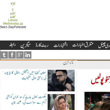
+
32
°
C
+
36°
+
30°
Lahore
Wednesday, 22
See 7-Day Forecast
تازہ ترین
"معاویہ"کینیڈا میں ڈیجیٹل رہنمائی کا نیا چہرہ:
کی بڑھتی ہوئی مقبولیت
ٹو پولیس
حکومت بھول جائے کہ وہ عمران کو اتنی
آرام سے سزا دے گی: علیمہ خان