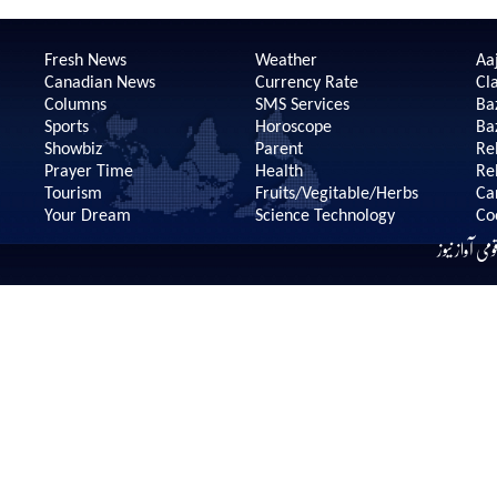
Fresh News
Weather
Aaj
Canadian News
Currency Rate
Cla
Columns
SMS Services
Ba
Sports
Horoscope
Ba
Showbiz
Parent
Re
Prayer Time
Health
Re
Tourism
Fruits/Vegitable/Herbs
Ca
Your Dream
Science Technology
Co