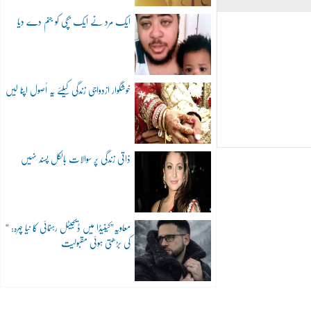
ایک مرد نے ایک بچی کو جنم دے دیا
خوشگوار ازدواجی زندگی کیلئے یہ اُصول اپنا لیں
ذاتی زندگی پر سوالات بالکل پسند نہیں
“معاویہ”کینیڈا میں ڈیجیٹل رہنمائی کا نیا چہرہ:
کی بڑھتی ہوئی مقبولیت