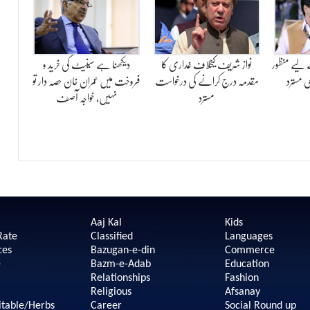
 لیے منظور
نواز شریف کیخلاف غداری کا
دیکھنا ہے سینیٹ کی خرید و
 مسترد
مقدمہ درج کرانے کی درخواست
فروخت میں عمران خان حصہ دار تو
مسترد
نہیں، خواجہ آصف
Aaj Kal
Kids
Rate
Classified
Languages
ces
Bazugan-e-din
Commerce
e
Bazm-e-Adab
Education
Relationships
Fashion
Religious
Afsanay
itable/Herbs
Career
Social Round up