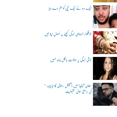
ایک مرد نے ایک بچی کو جنم دے دیا
خوشگوار ازدواجی زندگی کیلئے یہ اُصول اپنا لیں
ذاتی زندگی پر سوالات بالکل پسند نہیں
“معاویہ”کینیڈا میں ڈیجیٹل رہنمائی کا نیا چہرہ:
کی بڑھتی ہوئی مقبولیت