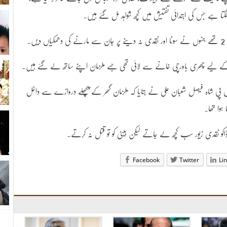
 لگتا ہے جس کی ابتدائی تفتیش میں کچھ شواہد مل گئے ہیں۔
۔
 کے لیے چھری باورچی خانے سے لائی تھی جسے ملزمان اپنے ساتھ لے گئے ہیں۔
 پی شاہ فیصل شعبان علی نے بتایا کہ ملزمان گھر کے پچھلے دروازے سے داخل
وا تھا۔
کو نقدی زیور سب کچھ لے جاتے لیکن بیٹی کو تو قتل نہ کرتے۔
Facebook
Twitter
Li