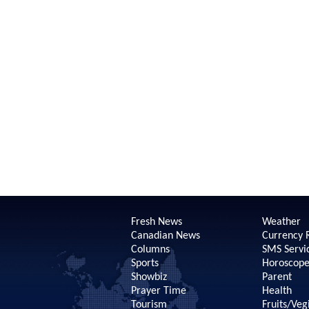
Fresh News
Weather
Canadian News
Currency 
Columns
SMS Servi
Sports
Horoscop
Showbiz
Parent
Prayer Time
Health
Tourism
Fruits/Veg