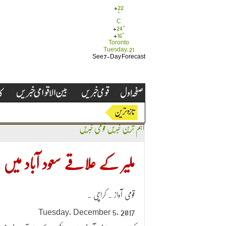
+
22
°
C
+
24°
+
16°
Toronto
Tuesday, 21
See 7-Day Forecast
اہم ترین خبریں
قومی خبریں
ملیر کے علاقے سعود آباد میں د
قومی آواز ۔ کراچی ۔
Tuesday, December 5, 2017