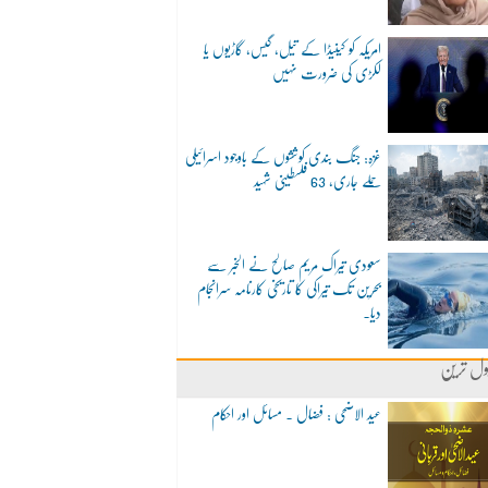
امریکہ کو کینیڈا کے تیل، گیس، گاڑیوں یا
لکڑی کی ضرورت نہیں
غزہ: جنگ بندی کوششوں کے باوجود اسرائیلی
حملے جاری، 63 فلسطینی شہید
سعودی تیراک مریم صالح نے الخبر سے
بحرین تک تیراکی کا تاریخی کارنامہ سرانجام
دیا۔
ول ترین
عید الاضحی : فضال ۔ مسائل اور احکام