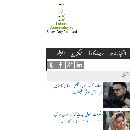
+
32
°
C
+
36°
+
30°
Lahore
Wednesday, 22
See 7-Day Forecast
ہ ترین
"معاویہ"کینیڈا میں ڈیجیٹل رہنمائی کا نیا چہرہ:
کی بڑھتی ہوئی مقبولیت
حکومت بھول جائے کہ وہ عمران کو اتنی
آرام سے سزا دے گی: علیمہ خان