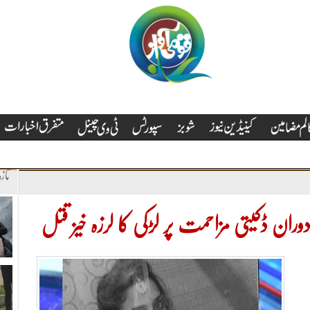
تاز
وران ڈکیتی مزاحمت پر لڑکی کا لرزہ خیز قتل