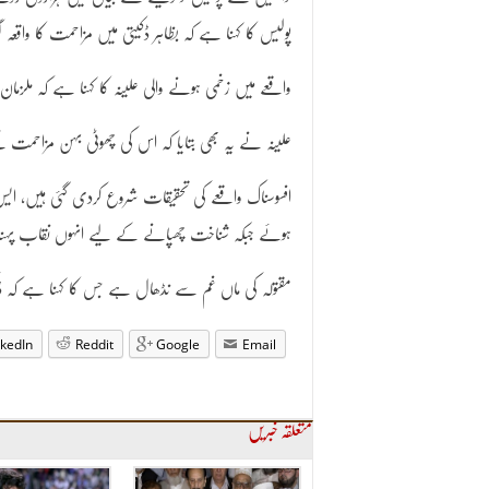
پولیس کا کہنا ہے کہ بظاہر ڈکیتی میں مزاحمت کا واقعہ
واقعے میں زخمی ہونے والی علینہ کا کہنا ہے کہ ملزمان 2 تھے جنہوں نے سونا اور نقدی نہ دینے پر جان سے مارنے کی دھمکیاں دیں
علینہ نے یہ بھی بتایا کہ اس کی چھوٹی بہن مزاحمت
افسوسناک واقعے کی تحقیقات شروع کردی گئی ہیں، ایس
ہوئے جبکہ شناخت چھپانے کے لیے انہوں نقاب پہنا ہ
مقتولہ کی ماں غم سے نڈھال ہے جس کا کہنا ہے کہ ڈا
nkedIn
Reddit
Google
Email
متعلقہ خبریں