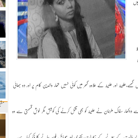
وں
ق صبح دس بجے قریب 2 ڈاکو گھر میں گھسے،علوینہ اور علینہ کے علاوہ گھر میں کوئی نہیں تھا، والدین کام پر اور دو بھائی
مقب
ں سے دیکھا، سفاک ملزمان نے علینہ کو بھی قتل کرنے کی کوشش مگر خوش قسمتی سے وہ
پے مالیت کے سونے کے زیورات، نقدی اور موبائل فون جانے کا ذکر کیا ہے،