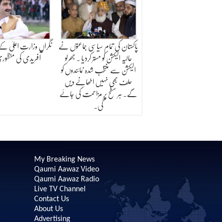
پاکستان کی تمام سیاسی جماعتوں نے
نگراں وزارت اعلیٰ کے
حالیہ الیکشن کو مستر کردیا ۔ جھرلو
آفریدی کی منظوری
الیکشن سے منتخب شدہ نمائندوں کو
حلف بھی نہیں اٹھانے دیں
گے۔ ہر سطح پر مزاحمت کی جائے
گی۔
My Breaking News
Qaumi Aawaz Video
Qaumi Aawaz Radio
Live TV Channel
Contact Us
About Us
Advertising