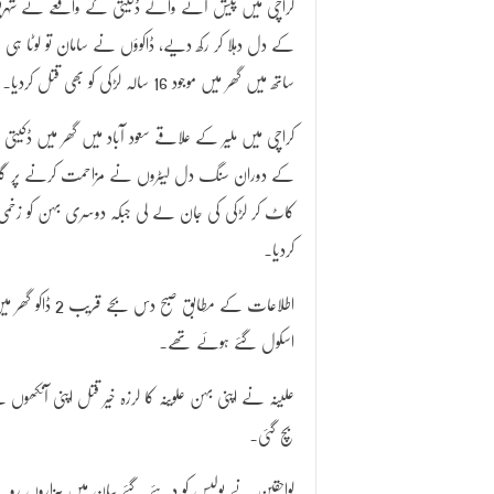
کراچی میں پیش آنے والے ڈکیتی کے واقعے نے شہری
کے دل دہلا کر رکھ دیے، ڈاکوؤں نے سامان تو لوٹا ہی
ساتھ میں گھر میں موجود 16 سالہ لڑکی کو بھی قتل کردیا۔
کراچی میں ملیر کے علاقے سعود آباد میں گھر میں ڈکیتی
کے دوران سنگ دل لیٹروں نے مزاحمت کرنے پر گلا
کاٹ کر لڑکی کی جان لے لی جبکہ دوسری بہن کو زخمی
کردیا۔
اطلاعات کے مطاب
اسکول گئے ہوئے تھے۔
علینہ نے اپنی بہن علوینہ کا لرزہ خیر قتل اپنی آنکھو
بچ گئی۔
لواحقین نے پولیس کو دیئے گئے بیان میں ہزاروں رو