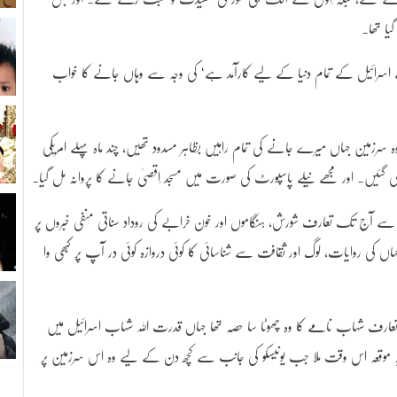
یا تھا۔
 اسرائیل کے تمام دنیا کے لیے کارآمد ہے‘ کی وجہ سے وہاں جانے کا خواب
ین جہاں میرے جانے کی تمام راہیں بظاہر مسدود تھیں، چند ماہ پہلے امریکی
یں۔ اور مجھے نیلے پاسپورٹ کی صورت میں مسجد ِاقصیٰ جانے کا پروانہ مل گیا۔
جس سے آج تک تعارف شورش، ہنگاموں اور خون خرابے کی روداد سناتی منفی خبروں پر
اں کی روایات، لوگ اور ثقافت سے شناسائی کا کوئی دروازہ کوئی در آپ پر کبھی وا
سے تعارف شہاب نامے کا وہ چھوٹا سا حصہ تھا جہاں قدرت اللہ شہاب اسرائیل میں
 موقعہ اس وقت ملا جب یونیسکو کی جانب سے کچھ دن کے لیے وہ اس سرزمین پر