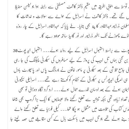
 سے جنوبی افریقہ میں مقیم ڈاکٹر کاشف مصطفیٰ سے رابطہ ہوا جو نیلسن منڈیلا
ئیل گئے تھے۔ ڈاکٹر کاشف نے اسرائیل کے حوالے سے سوالات و خدشات کا
رائیورعبدالقادر کا پتہ بھی بتایا۔ طے پایا کہ عبدالقادر اسرائیل کے چار روزہ
 چھوڑنے تک بطور ڈرائیور اور ٹور گائیڈ ساتھ موجود رہے گا۔
30نومبر 2016 کی رات گیارہ بجے واشنگٹن کے ڈیلس ائیر پورٹ سے براستہ استنبول اسرائیل کے لیے روانہ ہوئے۔۔۔ استنبول ائیر پورٹ
بن گئی جہاں تل ابیب کی پرواز کے لیے مسافروں کی سیکورٹی چیکنگ کی جا رہی
کی جامع تلاشی کے بعد سیکورٹی پر مامور خاتون نے بورڈنگ پاس اور پاسپورٹ بادل
 امریکی ائیرپورٹس پر سیکورٹی کے نظام کو کوستے رہے تھے۔۔۔ اسرائیلی سیکیورٹی
مان ہونے کے بعد اوسان قدرے بحال ہوئے۔۔۔ ارد گرد نگاہ دوڑائی تو سبھی
اد زیادہ تھی جبکہ تنزانیہ سے تعلق رکھنے والا عیسائیوں کا ایک بڑا گروپ بھی بیٹھا
 کتاب کی تلاوت میں مشغول ہو چکا تھا۔۔۔ کیلی فورنیا سے تعلق رکھنے والے
مرکز بنے ہوئے تھے جو تل ابیب میں باسکٹ بال کے کسی مقابلے میں حصہ لینے جا