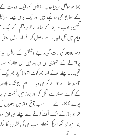
بھلا ہو سوشل میڈیا ویب سائیٹس کا، ایک دوست کے توسط
کے معالج بھی رہ چکے ہیں اور ایک برس پہلے اسرا
تفصیلی جواب دینے کے ساتھ ساتھ یروشلم کے ایک مسلمان ڈ
قیام میں تل ابیب سے وصول کرنے اور واپس ہوائی اڈے
پر اترنے کے تھوڑی ہی دیر بعد میں اس قطار کا حصہ 
تھی۔۔۔ پہلے جوتے اور پھر کوٹ اتروایا گیا، پھر بیگ 
نخواستہ ہمارے حوالے کر ہی دیا۔۔۔ ہم آج تک بلاوجہ ہی
کے کڑے حصار سے نکل کر اور پرواز میں نشست پر براج
چہرے ناشناسا تھے۔۔۔ حسب ِتوقع جہاز میں یہودیوں کی تعد
تھا جو جہاز کے ٹیک آف کرنے سے پہلے ہی اپنی مقدس
چند لمبے تڑنگے امریکی نوجوان سب ہی کی نظروں کا 
رہے تھے۔