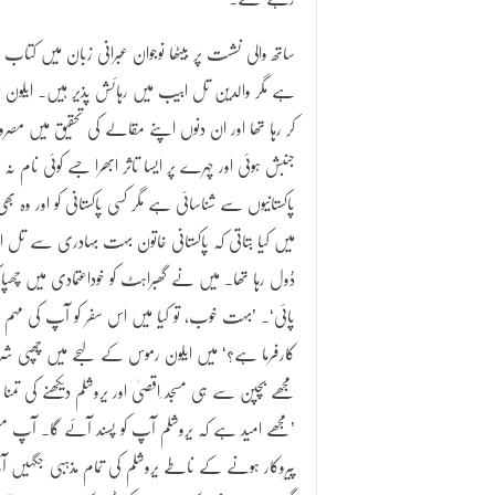
ساتھ والی نشست پر بیٹھا نوجوان عبرانی زبان میں کتاب پڑ
ہے مگر والدین تل ابیب میں رہائش پذیر ہیں۔ ایلون 
کر رہا تھا اور ان دنوں اپنے مقالے کی تحقیق میں مصر
جنبش ہوئی اور چہرے پر ایسا تاثر ابھرا جسے کوئی نا
پاکستانیوں سے شناسائی ہے مگر کسی پاکستانی کو اور وہ بھ
میں کیا بتاتی کہ پاکستانی خاتون بہت بہادری سے تل ا
ڈول رہا تھا۔ میں نے گھبراہٹ کو خوداعتمادی میں چھپا کر 
پائی‘۔ ’بہت خوب، تو کیا میں اس سفر کو آپ کی مہم جو
کارفرما ہے؟‘ میں ایلون رموس کے لہجے میں چھپی شرارت
مجھے بچپن سے ہی مسجد ِاقصیٰ اور یروشلم دیکھنے کی تم
’مجھے امید ہے کہ یروشلم آپ کو پسند آئے گا۔ آپ مس
پیروکار ہونے کے ناطے یروشلم کی تمام مذہبی جگہیں ا