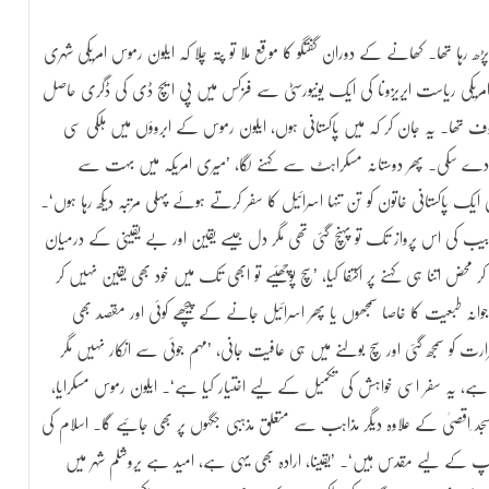
ھ رہا تھا۔ کھانے کے دوران گفتگو کا موقع ملا تو پتہ چلا کہ ایلون رموس امریکی شہری
امریکی ریاست ایریزونا کی ایک یونیورسٹی سے فزکس میں پی ایچ ڈی کی ڈگری حاصل
وف تھا۔ یہ جان کر کہ میں پاکستانی ہوں، ایلون رموس کے ابروؤں میں ہلکی سی
م نہ دے سکی۔ پھر دوستانہ مسکراہٹ سے کہنے لگا، ’میری امریکہ میں بہت سے
ی ایک پاکستانی خاتون کو تن تنہا اسرائیل کا سفر کرتے ہوئے پہلی مرتبہ دیکھ رہا ہوں‘۔
بیب کی اس پرواز تک تو پہنچ گئی تھی مگر دل جیسے یقین اور بے یقینی کے درمیان
محض اتنا ہی کہنے پر اکتفا کیا، ’سچ پوچھئیے تو ابھی تک میں خود بھی یقین نہیں کر
انہ طبعیت کا خاصا سمجھوں یا پھر اسرائیل جانے کے پیچھے کوئی اور مقصد بھی
 کو سمجھ گئی اور سچ بولنے میں ہی عافیت جانی، ’مہم جوئی سے انکار نہیں مگر
نا ہے، یہ سفر اسی خواہش کی تکمیل کے لیے اختیار کیا ہے‘۔ ایلون رموس مسکرایا،
جد ِاقصیٰ کے علاوہ دیگر مذاہب سے متعلق مذہبی جگہوں پر بھی جائیے گا۔ اسلام کی
ٓپ کے لیے مقدس ہیں‘۔ ’یقینا، ارادہ بھی یہی ہے، امید ہے یروشلم شہر میں