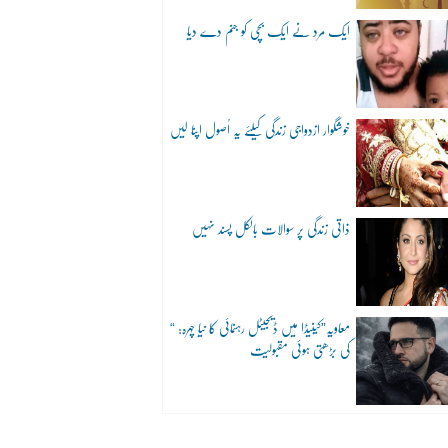
ایک مرد نے ایک بچی کو جنم دے دیا
خوشگوار ازدواجی زندگی کیلئے یہ اُصول اپنا لیں
ذاتی زندگی پر سوالات بالکل پسند نہیں
“معاویہ”کینیڈا میں ڈیجیٹل رہنمائی کا نیا چہرہ:
کی بڑھتی ہوئی مقبولیت