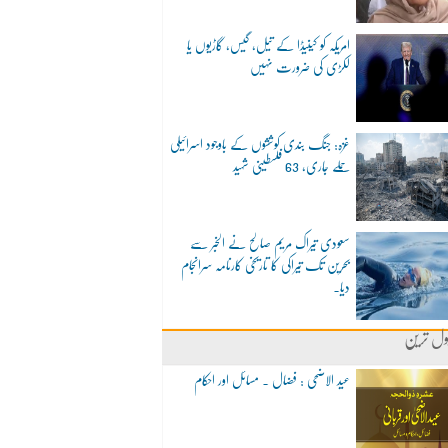
امریکہ کو کینیڈا کے تیل، گیس، گاڑیوں یا
لکڑی کی ضرورت نہیں
غزہ: جنگ بندی کوششوں کے باوجود اسرائیلی
حملے جاری، 63 فلسطینی شہید
سعودی تیراک مریم صالح نے الخبر سے
بحرین تک تیراکی کا تاریخی کارنامہ سرانجام
دیا۔
ول ترین
عید الاضحی : فضال ۔ مسائل اور احکام