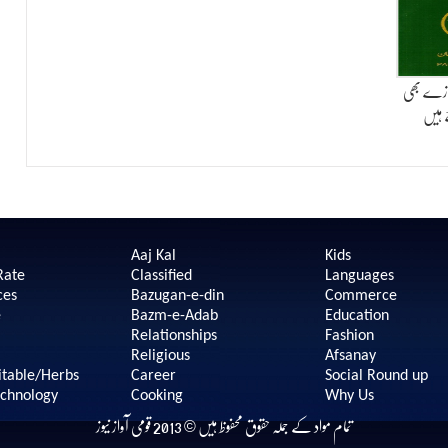
زے بھی
 ہیں
Aaj Kal
Kids
Rate
Classified
Languages
ces
Bazugan-e-din
Commerce
e
Bazm-e-Adab
Education
Relationships
Fashion
Religious
Afsanay
itable/Herbs
Career
Social Round up
echnology
Cooking
Why Us
تمام مواد کے جملہ حقوق محفوظ ہیں © 2013 قومی آواز نیوز