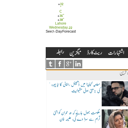
+
32
°
C
+
36°
+
30°
Lahore
Wednesday, 22
See 7-Day Forecast
ہ ترین
"معاویہ"کینیڈا میں ڈیجیٹل رہنمائی کا نیا چہرہ:
کی بڑھتی ہوئی مقبولیت
حکومت بھول جائے کہ وہ عمران کو اتنی
آرام سے سزا دے گی: علیمہ خان