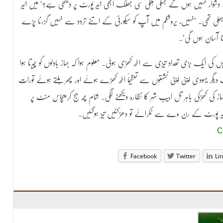
وار نہیں ہوں گے جسکی ہلکی سی جھلک ابھی ائیر پورٹ پر دیکھی ہے؟‘ میں ائیر
 تھی۔ ’نہیں، یروشلم میں آپ کو سیکورٹی کے اتنے تردد سے نہیں گزرنا پڑے
تا آسان ہوں گی’۔
 کی ایک بڑی تعداد تیزی سے اٹھ کھڑی ہوئی۔ معلوم ہوا کہ جہاز بادلوں کو چیرتا ہوا
دیگر یہودی اپنی اپنی نشستوں سے تعظیماً اٹھ کھڑے ہوئے اور پھر ہلتے ہوئے تورات
کی کھڑکی باہر تل ابیب شہر کا نظارہ دیکھنے لگی۔ شام چھ بج کر پچاس منٹ پر
ئیر پورٹ کے رن وے سے ٹکرائے تو دھڑکنیں تیز ہوگئیں۔
Facebook
Twitter
Li