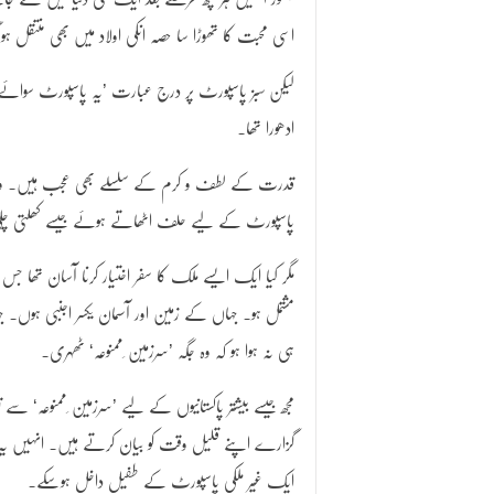
اسی محبت کا تھوڑا سا حصہ انکی اولاد میں بھی منتقل ہو گ
لیکن سبز پاسپورٹ پر درج عبارت ’یہ پاسپورٹ سوائے
ادھورا تھا۔
قدرت کے لطف و کرم کے سلسلے بھی عجب ہیں۔ وہ سرزم
پاسپورٹ کے لیے حلف اٹھاتے ہوئے جیسے کھلتی چلی گئ
مگر کیا ایک ایسے ملک کا سفر اختیار کرنا آسان تھا 
مشتمل ہو۔ جہاں کے زمین اور آسمان یکسر اجنبی ہوں۔ جہ
ہی نہ ہوا ہو کہ وہ جگہ ’سرزمین ِممنوعہ‘ ٹھہری۔
مجھ جیسے بیشتر پاکستانیوں کے لیے ’سرزمین ِممنوعہ‘ 
گزارے اپنے قلیل وقت کو بیان کرتے ہیں۔ انہیں یہ
ایک غیر ملکی پاسپورٹ کے طفیل داخل ہوسکے۔