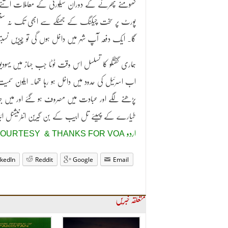
گھومنے پھرنے کے دوران سیکورٹی کے معاملات اتنے دش
پورٹ پر سخت چیکنگ کے جھٹکے سے ابھی تک نہ سنبھلی
گا۔ ایک دفعہ آپ شہر میں داخل ہوں گی تو چیزیں نسب
ہماری گفتگو کا تسلسل اس وقت ٹوٹا جب جہاز میں یہودیوں
اب اسرئیل کی حدود میں داخل ہو رہا تھا۔ ایلون سمیت 
پڑھنے لگے اور عبادت میں مصروف ہو گئے اور میں جہاز 
طیارے کے پہیئے تل ابیب کے بن گیرین انٹرنیشنل ا
COURTESY & THANKS FOR VOA اردو
nkedIn
Reddit
Google
Email
متعلقہ خبریں