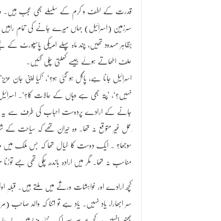
قدرت کے لطف و کرم کے سلسلے بھی عجب ہیں۔ و
سرزمین (اسرائیل) جہاں میرے جانے کی تمام راہیں
بظاہر مسدود تھیں، چند ماہ پہلے امریکی پاسپورٹ کے لی
حلف اٹھاتے ہوئے جیسے کھلتی چلی گئیں۔
’اسرائیل جانا ہے، پاگل ہو گئی ہو؟‘، ’کیا اپنی جان عزیز
نہیں؟‘، ’پتہ بھی ہے وہاں کے حالات کا؟‘۔ اسرائیل
جانے کے ارادے پردوست احباب کی طرف سے یہ ر
ِعمل غیر متوقع نہ تھا۔ وہ حیران تھے کہ سیاحت کے 
سوجھا؟ ۔ ایک دوست کا خیال تھا کہ جس ملک میں مرد ب
مناسب نہ تھا۔ مگر میں ارادہ باندھ چکی تھی جسے توڑنا م
کچھ ارادے اور خواہشات ورثے میں ملتے ہیں۔ قبلہِ ا
سر ابھارا، یاد نہیں۔ یاد ہے تو اتنا کہ والد صاحب (
بھنور انہیں ہر کچھ عرصے بعد ایک نئی دنیا میں لے