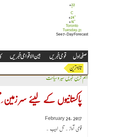
+
22
°
C
+
24°
+
16°
Toronto
Tuesday, 21
See 7-Day Forecast
اہم ترین خبریں
سیر و سیاحت
پاکستانیوں کے لیئے سر زمین ِمم
February 24, 2017
. قومی آواز . تل ابیب