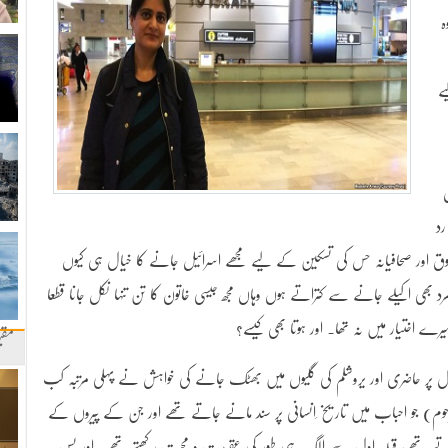
ہ
ے
د
شوق اور صحافیانہ حس کی تسکین کے لیے مجھے اسرائیل جانے کا خیال ہی کیوں
ھی اکیلے جانے سے کتراتے ہوں وہاں مجھ جیسی خاتون کا تن تنہا نکل جانا قطعا
یرے اختیار میں نہ تھا۔ اور ہوتا بھی کیسے؟
مقب
ول پر حاضری اور یروشلم کی گلیوں میں بھٹک جانے کی خواہش نے پہلی مرتبہ کب
مرحوم) جو احباب میں تاریخ ِانسانی پر سند مانے جاتے تھے اور جن کے پیروں کے
 جاتے تھے، قبلہ ِاول سے الگ ہی طور کی عقیدت و محبت رکھتے تھے۔ اور بس