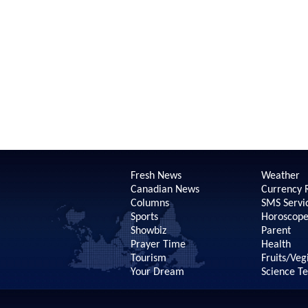
Fresh News
Weather
Canadian News
Currency 
Columns
SMS Servi
Sports
Horoscop
Showbiz
Parent
Prayer Time
Health
Tourism
Fruits/Veg
Your Dream
Science T