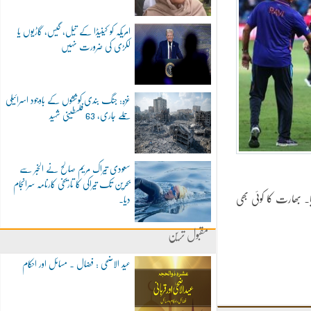
امریکہ کو کینیڈا کے تیل، گیس، گاڑیوں یا
لکڑی کی ضرورت نہیں
غزہ: جنگ بندی کوششوں کے باوجود اسرائیلی
حملے جاری، 63 فلسطینی شہید
سعودی تیراک مریم صالح نے الخبر سے
بحرین تک تیراکی کا تاریخی کارنامہ سرانجام
کٹوں کے نقصان پر 15 اوور میں ہی پورا کرلیا۔ بھارت کا کوئی بھی
دیا۔
مقبول ترین
عید الاضحی : فضال ۔ مسائل اور احکام