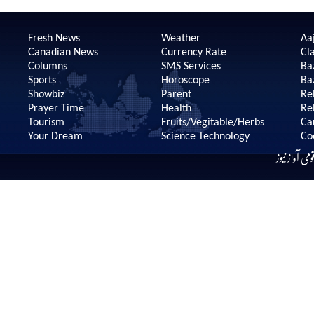
Fresh News
Weather
Aaj
Canadian News
Currency Rate
Cla
Columns
SMS Services
Ba
Sports
Horoscope
Ba
Showbiz
Parent
Re
Prayer Time
Health
Re
Tourism
Fruits/Vegitable/Herbs
Ca
Your Dream
Science Technology
Co