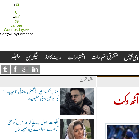
+
32
°
C
+
36°
+
30°
Lahore
Wednesday, 22
See 7-Day Forecast
تازہ ترین
"معاویہ"کینیڈا میں ڈیجیٹل رہنمائی کا نیا چہرہ:
کی بڑھتی ہوئی مقبولیت
پاکستان کے بعد نیوزی لینڈ نے بھی بھارت کو دھول چٹا دی، آٹھ وکٹ
حکومت بھول جائے کہ وہ عمران کو اتنی
آرام سے سزا دے گی: علیمہ خان