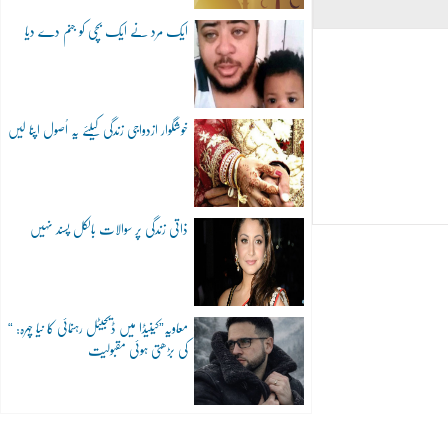
ایک مرد نے ایک بچی کو جنم دے دیا
خوشگوار ازدواجی زندگی کیلئے یہ اُصول اپنا لیں
ذاتی زندگی پر سوالات بالکل پسند نہیں
“معاویہ”کینیڈا میں ڈیجیٹل رہنمائی کا نیا چہرہ:
کی بڑھتی ہوئی مقبولیت