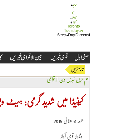
+
22
°
C
+
24°
+
16°
Toronto
Tuesday, 21
See 7-Day Forecast
اہم ترین خبریں
بین الاقوامی
کینیڈا میں شدید گرمی: ہیٹ ویو سے ہ
جمعہ 6 جولائی 2018
اوٹاوا: قومی آواز