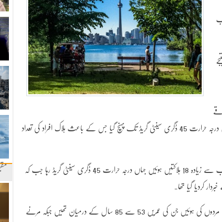
ب
کینیڈا میں گزشتہ ایک ہفتے سے جاری ہیٹ ویو کے نتیجے
اقے
شدید گرمی کی لپیٹ میں ہیں جب کہ صوبہ کیوبک میں درجہ حرارت 45 ڈگری سینٹی گریڈ تک پہنچ گیا جس کے باعث ہلاک افراد کی تعداد
مقب
صوبہ کیوبک کے سب سے بڑے شہر مونٹریئل میں سب سے زیادہ 18 ہلاکتیں ہوئیں جہاں درجہ حرارت 45 ڈگری سینٹی گریڈ رہا جب کہ
ار کردیا گیا تھا۔
سٹی پبلک ہیلتھ ڈیپارٹمنٹ کا کہنا ہے کہ زیادہ تراموات مردوں کی ہوئیں جن کی عمریں 53 سے 85 سال کے درمیان تھیں جبکہ مرنے