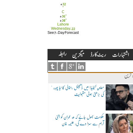
+
32
°
C
+
36°
+
30°
Lahore
Wednesday, 22
See 7-Day Forecast
ہ ترین
"معاویہ"کینیڈا میں ڈیجیٹل رہنمائی کا نیا چہرہ:
کی بڑھتی ہوئی مقبولیت
حکومت بھول جائے کہ وہ عمران کو اتنی
آرام سے سزا دے گی: علیمہ خان