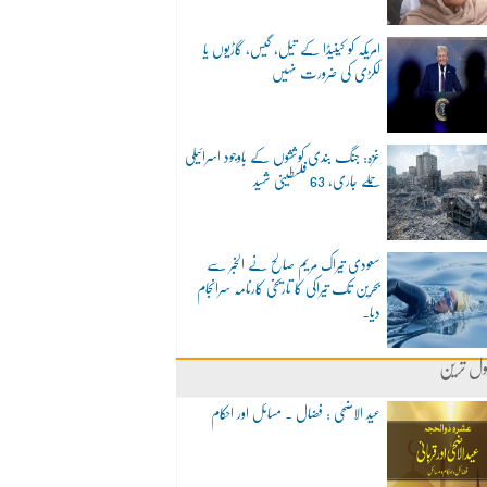
امریکہ کو کینیڈا کے تیل، گیس، گاڑیوں یا
لکڑی کی ضرورت نہیں
غزہ: جنگ بندی کوششوں کے باوجود اسرائیلی
حملے جاری، 63 فلسطینی شہید
سعودی تیراک مریم صالح نے الخبر سے
بحرین تک تیراکی کا تاریخی کارنامہ سرانجام
دیا۔
ول ترین
عید الاضحی : فضال ۔ مسائل اور احکام