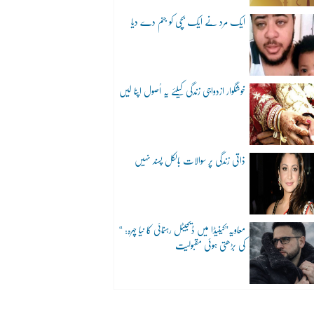
ایک مرد نے ایک بچی کو جنم دے دیا
خوشگوار ازدواجی زندگی کیلئے یہ اُصول اپنا لیں
ذاتی زندگی پر سوالات بالکل پسند نہیں
“معاویہ”کینیڈا میں ڈیجیٹل رہنمائی کا نیا چہرہ:
کی بڑھتی ہوئی مقبولیت