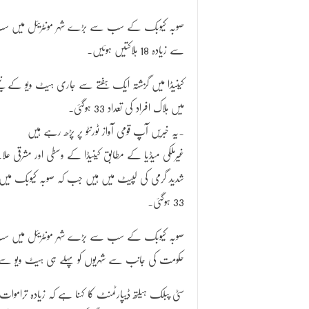
صوبہ کیوبک کے سب سے بڑے شہر مونٹریئل میں س
سے زیادہ 18 ہلاکتیں ہوئیں۔
میں ہلاک افراد کی تعداد 33 ہوگئی۔
یہ خبریں آپ قومی آواز ٹورنٹو پر پڑھ رہے ہیں.
غیرملکی میڈیا کے مطابق کینیڈا کے وسطی اور مشرقی عل
33 ہوگئی۔
حکومت کی جانب سے شہریوں کو پہلے ہی ہیٹ ویو سے خبرد