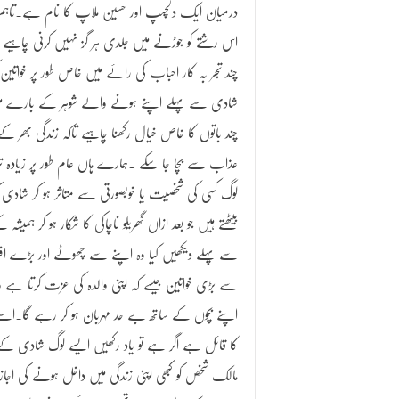
درمیان ایک دلچسپ اور حسین ملاپ کا نام ہے۔تاہم
اس رشتے کو جوڑنے میں جلدی ہر گز نہیں کرنی چاہیے 
چند تجر بہ کار احباب کی رائے میں خاص طور پر خواتین ک
شادی سے پہلے اپنے ہونے والے شوہر کے بارے م
چند باتوں کا خاص خیال رکھنا چاہیے تاکہ زندگی بھر کے
عذاب سے بچا جا سکے ۔ہمارے ہاں عام طور پر زیادہ تر
لوگ کسی کی شخصیت یا خوبصورتی سے متاثر ہو کر شادی ک
بیٹھتے ہیں جو بعد ازاں گھریلو ناچاکی کا شکار ہو کر ہ
سے پہلے دیکھیں کیا وہ اپنے سے چھوٹے اور بڑے اف
سے بڑی خواتین جیسے کہ اپنی والدہ کی عزت کرتا ہے وہ
اپنے بچوں کے ساتھ بے حد مہربان ہو کر رہے گا۔اسے
کا قائل ہے اگر ہے تو یاد رکھیں ایسے لوگ شادی کے
مالک شخص کو کبھی اپنی زندگی میں داخل ہونے کی اجا