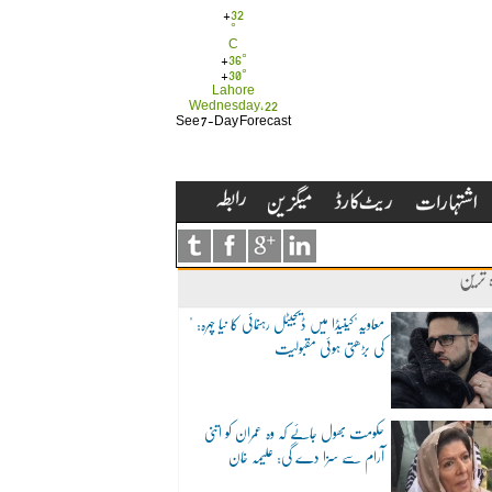
+
32
°
C
+
36°
+
30°
Lahore
Wednesday, 22
See 7-Day Forecast
ہ ترین
"معاویہ"کینیڈا میں ڈیجیٹل رہنمائی کا نیا چہرہ:
کی بڑھتی ہوئی مقبولیت
حکومت بھول جائے کہ وہ عمران کو اتنی
آرام سے سزا دے گی: علیمہ خان