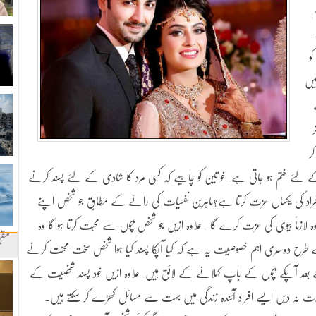
۔
و
یں
ر
میشہ کے لئے ختم ہو جاتی ہے۔خواتین کو چاہیے کہ کسی مرد کا شادی کے لئے پسند کرنے
راد کی یکساں عزت کرتا ہے؟ماہرین نفسیات کی رائے کے مطابق جو شخص اپنے
 لازماً بیوی کی عزت کرے گا ۔علاوہ ازیں جو شخص بچوں سے محبت کرتا ہو گا وہ
مقب
 طرح دوسری اہم خصوصیت یہ ہے کہ کیا آپکا پسند کیا ہوا شخص سخت محنت کرنے
 بعد آپکے بچوں کے باپ کہلانے کے لائق ہیں۔علاوہ ازیں خود پسند شخصیت کے
زت نہ دیں ایسے افراد آئندہ زندگی میں بہت سے مسائل کھڑے کر سکتے ہیں۔