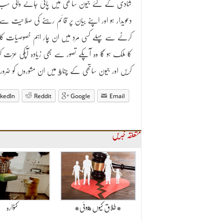
شادی کے لئے جیون ساتھی میں پائی جانے والی سب 
دعویدار ہو اور اپنے بیان پر قائم رہنے کی صلاحیت سے
کرنے سے پہلے کسی مرد میں ان چار اہم خصوصیات کا ہو
کا ملک ہو گا وہ آپکے تصور سے بھی زیادہ آپکی عزت کر
کریں اور جیون ساتھی کے چناﺅ میں ان مشوروں کو ضرور
nkedIn
Reddit
Google
Email
متعلقہ خبریں
*طلاق کیوں هوئی*
کنوارہ