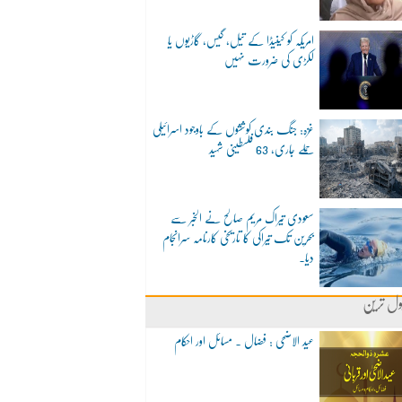
امریکہ کو کینیڈا کے تیل، گیس، گاڑیوں یا
لکڑی کی ضرورت نہیں
غزہ: جنگ بندی کوششوں کے باوجود اسرائیلی
حملے جاری، 63 فلسطینی شہید
سعودی تیراک مریم صالح نے الخبر سے
بحرین تک تیراکی کا تاریخی کارنامہ سرانجام
دیا۔
ول ترین
عید الاضحی : فضال ۔ مسائل اور احکام