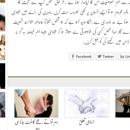
سے اہم خصوصیت اس کا ایماندار ہونا ہے ۔اگر کوئی شخص آپ سے محبت کا
 یکسر محروم ہو تو ایسے انسان پر کبھی بھروسہ مت کریں۔ماہرین کی رائے میں شادی
نا بے حد ضروری ہے۔انکا مزید کہنا ہے کہ جو شخص فطرتاً عاجزاور شائستہ طبعیت
ے گا۔لہٰذا محض کسی کی خوبصورتی سے متاثر ہو کر شادی جیسا اہم فیصلہ ہر گز نہ
 ذہن میں رکھنے کی کو شش کریں۔
Facebook
Twitter
Li
ازواجی تعلق
دم توڑتے رشتے کا ٹوٹ جانا ہی
بہتر ۔