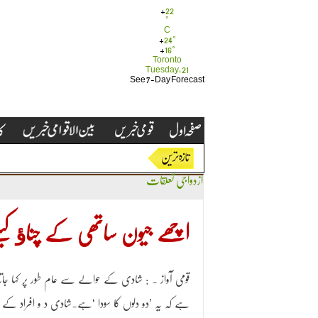
+
22
°
C
+
24°
+
16°
Toronto
Tuesday, 21
See 7-Day Forecast
ازدواجی تعلقات
اچھے جیون ساتھی کے چناﺅ کیل
قومی آواز ۔ : شادی کے حوالے سے عام طور پر کہا جاتا
ہے کہ یہ ’دو دلوں کا سودا ‘ہے۔شادی د و افراد کے