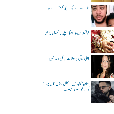
ایک مرد نے ایک بچی کو جنم دے دیا
خوشگوار ازدواجی زندگی کیلئے یہ اُصول اپنا لیں
ذاتی زندگی پر سوالات بالکل پسند نہیں
“معاویہ”کینیڈا میں ڈیجیٹل رہنمائی کا نیا چہرہ:
کی بڑھتی ہوئی مقبولیت