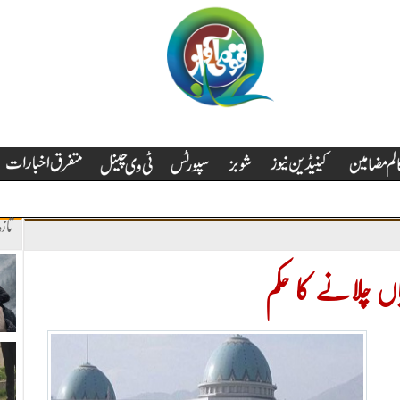
تاز
اں چلانے کا حکم