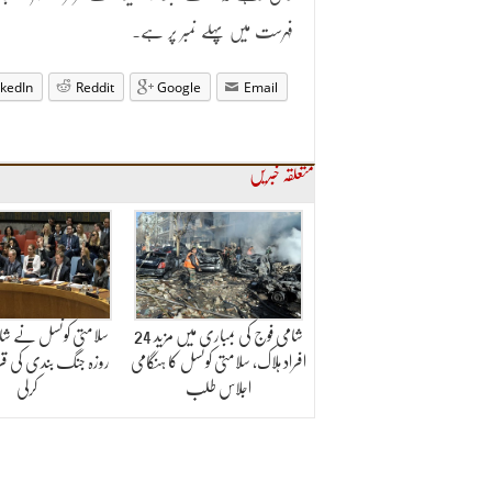
فہرست میں پہلے نمبر پر ہے۔
nkedIn
Reddit
Google
Email
متعلقہ خبریں
شامی فوج کی بمباری میں مزید 24
افراد ہلاک، سلامتی کونسل کا ہنگامی
روزہ جنگ بندی کی قرا
اجلاس طلب
کرلی