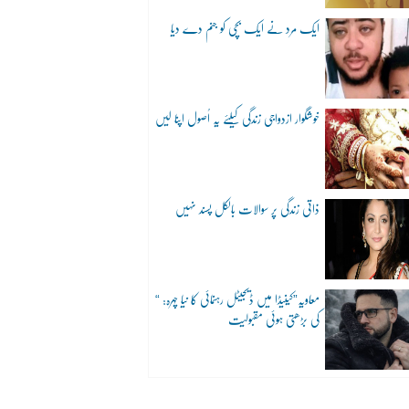
ایک مرد نے ایک بچی کو جنم دے دیا
خوشگوار ازدواجی زندگی کیلئے یہ اُصول اپنا لیں
ذاتی زندگی پر سوالات بالکل پسند نہیں
“معاویہ”کینیڈا میں ڈیجیٹل رہنمائی کا نیا چہرہ:
کی بڑھتی ہوئی مقبولیت