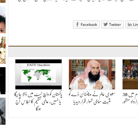
Facebook
Twitter
Li
سلامتی کونسل نے شام میں 30
سعودی عالم نے ویلنٹائن ڈے کو
پاکستان کو واچ لسٹ میں ڈالا جائیگا
رداد منظور
مثبت سماجی تہوار قرار دیدیا
یا نہیں، عالمی تنظیم کا اجلاس آج
ہوگا