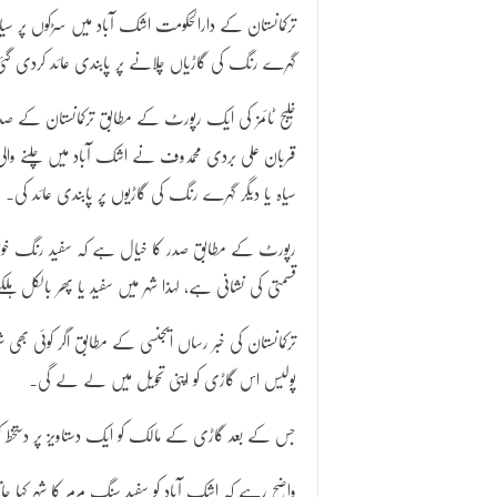
ترکمانستان کے دارالحکومت اشک آباد میں سڑکوں پر سیاہ
گہرے رنگ کی گاڑیاں چلانے پر پابندی عائد کردی گئ
خلیج ٹائمز کی ایک رپورٹ کے مطابق ترکمانستان کے صد
قربان علی بردی محمدوف نے اشک آباد میں چلنے والی
سیاہ یا دیگر گہرے رنگ کی گاڑیوں پر پابندی عائد کی۔
رپورٹ کے مطابق صدر کا خیال ہے کہ سفید رنگ خ
قسمتی کی نشانی ہے، لہذا شہر میں سفید یا پھر بالکل ہ
ترکمانستان کی خبر رساں ایجنسی کے مطابق اگر کوئی بھی 
پولیس اس گاڑی کو اپنی تحویل میں لے لے گی۔
جس کے بعد گاڑی کے مالک کو ایک دستاویز پر دستخط کر
واضح رہے کہ اشک آباد کو سفید سنگ مرمر کا شہر کہا ج