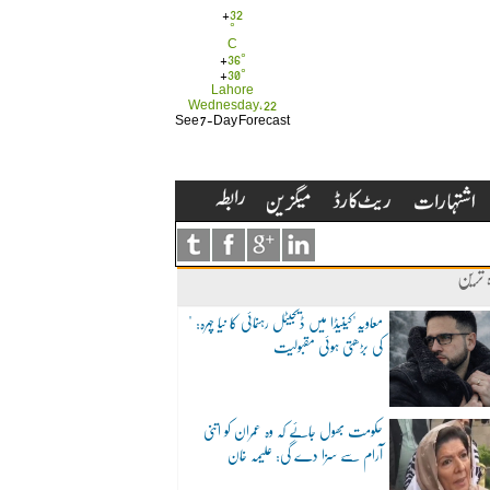
+
32
°
C
+
36°
+
30°
Lahore
Wednesday, 22
See 7-Day Forecast
ہ ترین
"معاویہ"کینیڈا میں ڈیجیٹل رہنمائی کا نیا چہرہ:
کی بڑھتی ہوئی مقبولیت
حکومت بھول جائے کہ وہ عمران کو اتنی
آرام سے سزا دے گی: علیمہ خان