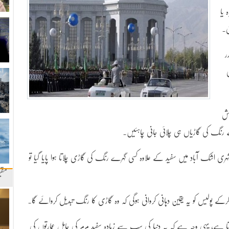
 یا
ی۔
ر
وش
لکے رنگ کی گاڑیاں ہی چلائی جانی چاہئیں۔
شہری اشک آباد میں سفید کے علاوہ کسی گہرے رنگ کی گاڑی چلاتا ہوا پایا گیا تو
مقب
کے پولیس کو یہ یقین دہانی کروانی ہوگی کہ وہ گاڑی کا رنگ تبدیل کروائے گا۔
اتا ہے، یہی وجہ ہے کہ یہ دنیا کی سب سے زیادہ سفید مرمر کی حامل عمارتوں کی