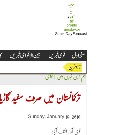
+
22
°
C
+
24°
+
16°
Toronto
Tuesday, 21
See 7-Day Forecast
اہم ترین خبریں
بین الاقوامی
ترکمانستان میں صرف سفید گاڑی
Sunday, January 16, 2018
قومی آواز اشک آباد