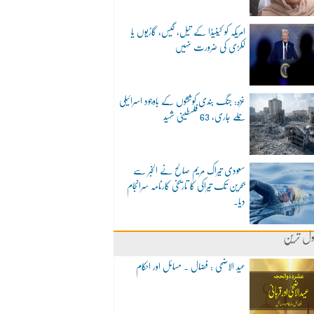
امریکہ کو کینیڈا کے تیل، گیس، گاڑیوں یا
لکڑی کی ضرورت نہیں
غزہ: جنگ بندی کوششوں کے باوجود اسرائیلی
حملے جاری، 63 فلسطینی شہید
سعودی تیراک مریم صالح نے الخبر سے
بحرین تک تیراکی کا تاریخی کارنامہ سرانجام
دیا۔
ول ترین
عید الاضحی : فضال ۔ مسائل اور احکام