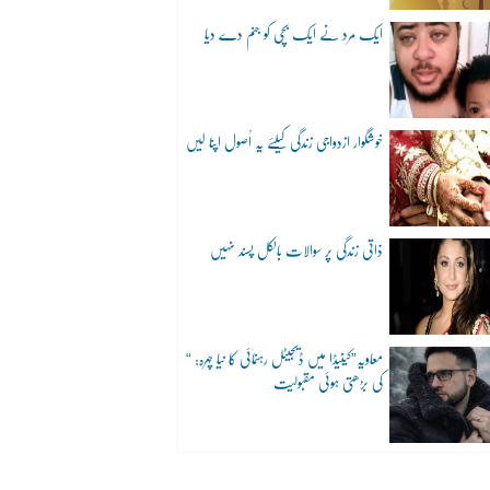
ایک مرد نے ایک بچی کو جنم دے دیا
خوشگوار ازدواجی زندگی کیلئے یہ اُصول اپنا لیں
ذاتی زندگی پر سوالات بالکل پسند نہیں
“معاویہ”کینیڈا میں ڈیجیٹل رہنمائی کا نیا چہرہ:
کی بڑھتی ہوئی مقبولیت