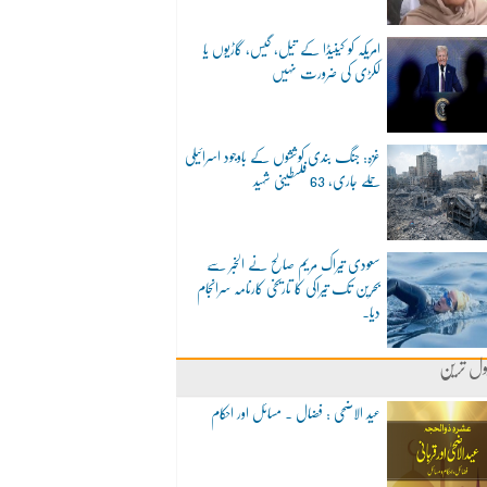
امریکہ کو کینیڈا کے تیل، گیس، گاڑیوں یا
لکڑی کی ضرورت نہیں
غزہ: جنگ بندی کوششوں کے باوجود اسرائیلی
حملے جاری، 63 فلسطینی شہید
سعودی تیراک مریم صالح نے الخبر سے
بحرین تک تیراکی کا تاریخی کارنامہ سرانجام
دیا۔
ول ترین
عید الاضحی : فضال ۔ مسائل اور احکام