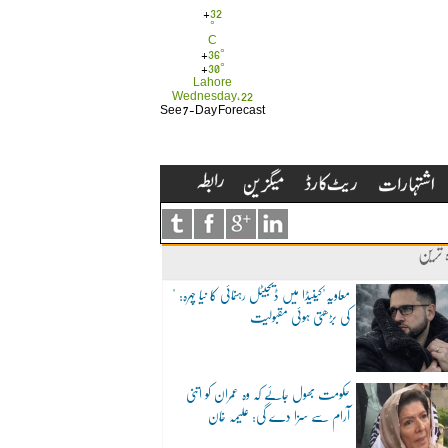
+
32
°
C
+
36°
+
30°
Lahore
Wednesday, 22
See 7-Day Forecast
ہ ترین
"معاویہ"کینیڈا میں ڈیجیٹل رہنمائی کا نیا چہرہ:
کی بڑھتی ہوئی مقبولیت
حکومت بھول جائے کہ وہ عمران کو اتنی
آرام سے سزا دے گی: علیمہ خان