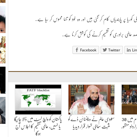
یا پر پابندیاں کام کر گئی ہیں اور وہ خود کو تنہا محسوس کر رہا ہے۔
قصد عالمی برادری کو تقسیم کرنے کی کوشش کرنا ہے۔
Facebook
Twitter
Li
سلامتی کونسل نے شام میں 30
سعودی عالم نے ویلنٹائن ڈے کو
پاکستان کو واچ لسٹ میں ڈالا جائیگا
رداد منظور
مثبت سماجی تہوار قرار دیدیا
یا نہیں، عالمی تنظیم کا اجلاس آج
ہوگا