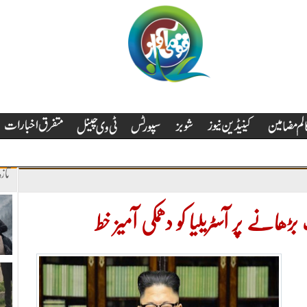
تاز
بڑھانے پر آسٹریلیا کو دھمکی آمیز خط