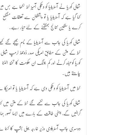
شمالی کوریا نے آسٹریلیا کو دھمکی آمیز خط لکھا ہے جس می
کہا گیا ہے کہ آسٹریلیا یا تو واشنگٹن سے تعلقات منقطع
کرے یا سنگین نتائج بھگتنے کے لئے تیار رہے۔
شمالی کوریا کی جانب سے آسٹریلیا کے نام بھیجے گئے کھل
خط کے متن کے مطابق امریکی صدر ڈونلڈ ٹرمپ شمالی
کوریا کو تباہ کرنے اور کم جونگ ان حکومت کا تختہ الٹنا
چاہتے ہیں۔
خط میں آسٹریلیا کو دھمکی دی ہے کہ آسٹریلیا یا تو ام
شمالی کوریا کی جانب سے لکھے گئے خط کے متن میں کہا گ
گرالیں گے، ایٹمی طاقت کے بارے میں ایسا تصور جہال
دوسری جانب آسٹریلوی وزیر خارجہ جولی بشپ کا کہنا ہے ک