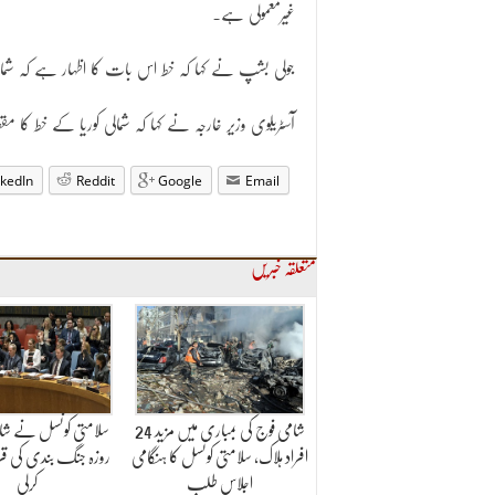
غیرمعمولی ہے۔
جولی بشپ نے کہا کہ خط اس بات کا اظہار ہے کہ شمالی کور
آسٹریلوی وزیر خارجہ نے کہا کہ شمالی کوریا کے خط کا م
nkedIn
Reddit
Google
Email
متعلقہ خبریں
شامی فوج کی بمباری میں مزید 24
افراد ہلاک، سلامتی کونسل کا ہنگامی
روزہ جنگ بندی کی قرا
اجلاس طلب
کرلی