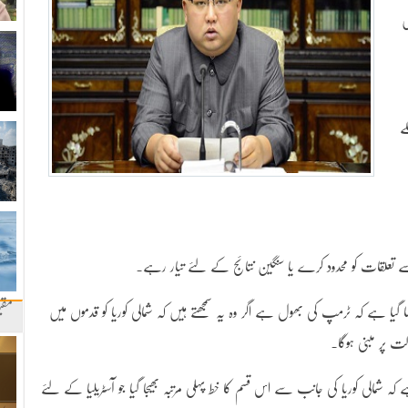
ں
ے
ریکا سے تعلقات کو محدود کرے یا سنگین نتائج کے لئے تیار رہے۔
مقب
یا ہے کہ ٹرمپ کی بھول ہے اگر وہ یہ سمجھتے ہیں کہ شمالی کوریا کو قدموں میں
ت پر مبنی ہوگا۔
ہ شمالی کوریا کی جانب سے اس قسم کا خط پہلی مرتبہ بھیجا گیا جو آسٹریلیا کے لئے