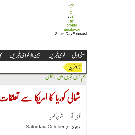
+
22
°
C
+
24°
+
16°
Toronto
Tuesday, 21
See 7-Day Forecast
اہم ترین خبریں
بین الاقوامی
شمالی کوریا کا امریکا سے تعلقات 
قومی آواز ۔ شمالی کوریا
Saturday, October 21, 2017