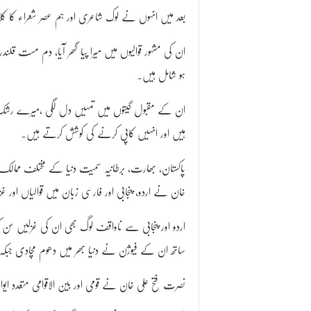
بعد میں انہوں نے لوک شاعری اور ہم عصر شعراء کا 
ان کی مشہور قوالیوں میں میرا پیا گھر آیا، دم مست قلندر
ہو شامل ہیں۔
ان کے مقبول گیتوں میں تمہیں دل لگی ،میرے رشک ق
ہیں اور انہیں کاپی کرنے کی کوشش کرتے ہیں۔
پاکستان، بھارت، برطانیہ سمیت دنیا کے مختلف ممالک م
خان نے اردو، پنجابی اور فارسی زبان میں قوالیاں اور غ
اردو اور پنجابی سے ناواقف لوگ بھی ان کی غزلیں سن کر 
ساتھ ان کے فیوژن نے دنیا بھر میں دھوم مچادی جبکہ
نصرت فتح علی خان نے قومی اور بین الاقوامی متعدد ایو