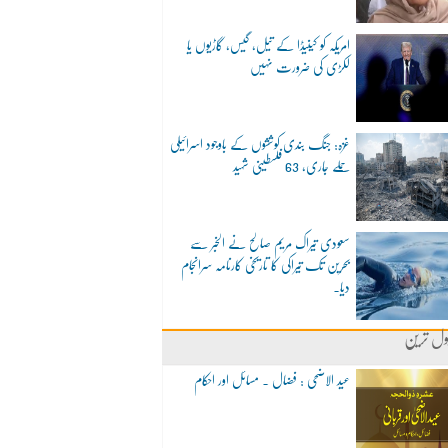
امریکہ کو کینیڈا کے تیل، گیس، گاڑیوں یا
لکڑی کی ضرورت نہیں
غزہ: جنگ بندی کوششوں کے باوجود اسرائیلی
حملے جاری، 63 فلسطینی شہید
سعودی تیراک مریم صالح نے الخبر سے
بحرین تک تیراکی کا تاریخی کارنامہ سرانجام
دیا۔
ول ترین
عید الاضحی : فضال ۔ مسائل اور احکام