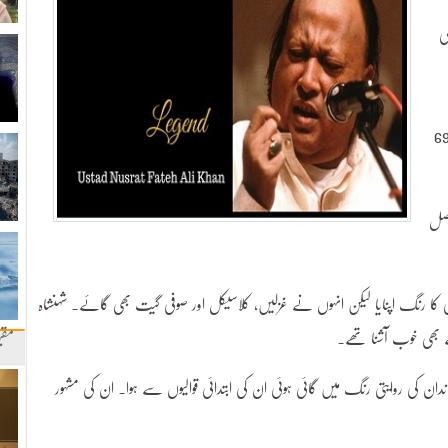
ی
قوال نصرت فتح علی خان کے مداح آج ان کی 69
13 اکتوبر 1948 کو فیصل
عمر میں صوفی قوالی کا رنگ اپنایا لیکن انہوں نے غزلیں، کلاسیکل اور صوفی گیت بھی گائے۔ شہنشاہ
مقب
 بھی خوب آشنا تھے۔
دان کی روایتی رنگ میں گائی ہوئی ان کی ابتدائی قوالیوں سے ہوا۔ ان کی مشہور