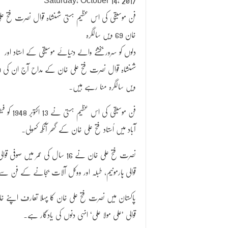
Saturday, October 14, 2017
فن موسیقی کی اس عظیم ہستی شہنشاہ قوال نصرت فتح عل
خان 69 ویں سالگرہ
دلوں کو سرور بخشنے والے دنیائے موسیقی کے استاد اور
شہنشاہ 
ویں سالگرہ منا رہے ہیں۔
فن موسیقی کی اس عظیم ہستی نے 
آباد میں اُستاد فتح علی خان کے گھر آنکھ کھولی۔
نصرت فتح علی خان نے 16 سال کی 
قوالی ہارمونیم، طبلہ اور ووکل آلات بجانے کے فن سے
پاکستان میں نصرت فتح علی خان کا پہلا تعارف اپنے خان
قوالی ’علی مولا علی‘ انہی دنوں کی یادگار ہے۔