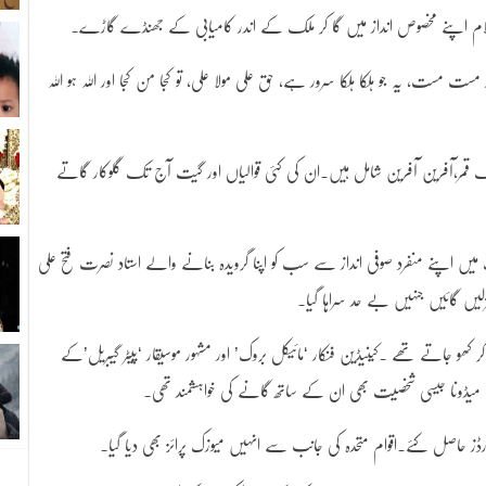
کلام اپنے مخصوص انداز میں گا کر ملک کے اندر کامیابی کے جھنڈے گاڑے۔
 مست مست، یہ جو ہلکا ہلکا سرور ہے، حق علی مولا علی، تو کجا من کجا اور اللہ ہو اللہ
مر،آفرین آفرین شامل ہیں۔ان کی کئی قوالیاں اور گیت آج تک گلوکار گاتے
یں اپنے منفرد صوفی انداز سے سب کو اپنا گرویدہ بنانے والے استاد نصرت فتح علی
زلیں گائیں جنہیں بے حد سراہا گیا۔
کھو جاتے تھے ۔کینیڈین فنکار ‘مائیکل بروک’ اور مشہور موسیقار ‘پیٹر گیبریل’کے
 میڈونا جیسی شخصیت بھی ان کے ساتھ گانے کی خواہشمند تھی۔
ارڈز حاصل کئے۔اقوام متحدہ کی جانب سے انہیں میوزک پرائز بھی دیا گیا۔