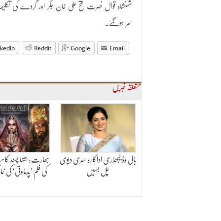
شہنشاہ قوال نصرت فتح علی خان جگر اور گردے کی تک
امر ہوگئے۔
nkedIn
Reddit
Google
Email
متعلقہ خبریں
بالی وڈ لیجنڈری اداکارہ سری دیوی
بھارت: انتہا پسند کام
چل بسیں
کی فلم ’پدماوتی‘ کی ن