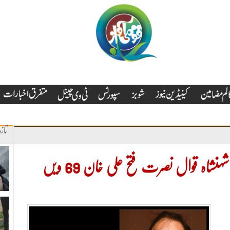
تاز
فن موسیقی کی اس عظیم ہستی شہنشاہ قوال نصرت فتح علی خان 69 ویں