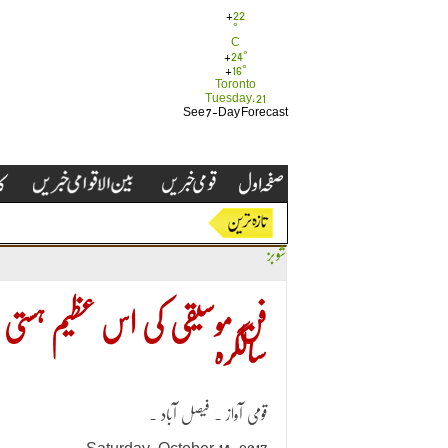
+
22
°
C
+
24°
+
16°
Toronto
Tuesday, 21
See 7-Day Forecast
شوبز
سالگرہ
قومی آواز ۔ فیصل آباد ۔