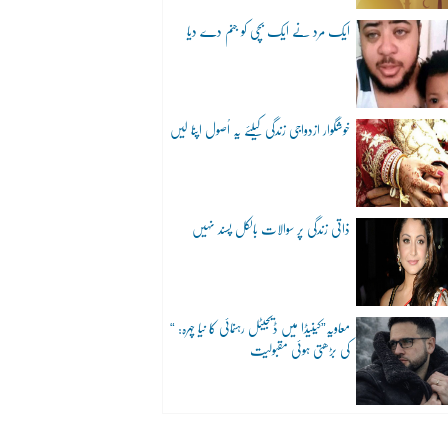
ایک مرد نے ایک بچی کو جنم دے دیا
خوشگوار ازدواجی زندگی کیلئے یہ اُصول اپنا لیں
ذاتی زندگی پر سوالات بالکل پسند نہیں
“معاویہ”کینیڈا میں ڈیجیٹل رہنمائی کا نیا چہرہ:
کی بڑھتی ہوئی مقبولیت