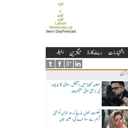
+
32
°
C
+
36°
+
30°
Lahore
Wednesday, 22
See 7-Day Forecast
ہ ترین
"معاویہ"کینیڈا میں ڈیجیٹل رہنمائی کا نیا چہرہ:
کی بڑھتی ہوئی مقبولیت
حکومت بھول جائے کہ وہ عمران کو اتنی
آرام سے سزا دے گی: علیمہ خان