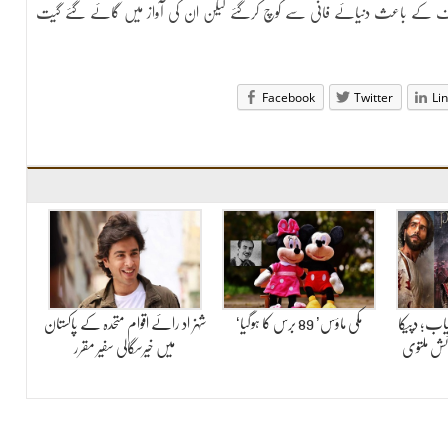
لیف کے باعث دنیائے فانی سے کوچ کرگئے لیکن ان کی آواز میں گائے گئے گیت
Facebook
Twitter
Li
یاب؛ دپیکا
‘مکی ماؤس’ 89 برس کا ہوگیا
شہزاد رائے اقوام متحدہ کے پاکستان
مائش ملتوی
میں خیرسگالی سفیر مقرر