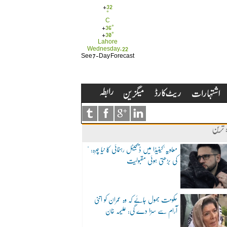
+
32
°
C
+
36°
+
30°
Lahore
Wednesday, 22
See 7-Day Forecast
ہ ترین
"معاویہ"کینیڈا میں ڈیجیٹل رہنمائی کا نیا چہرہ:
کی بڑھتی ہوئی مقبولیت
حکومت بھول جائے کہ وہ عمران کو اتنی
آرام سے سزا دے گی: علیمہ خان