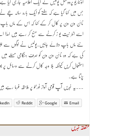
اونٹاریو پروونشل پولیس نے ایک اعلامیہ جاری کیا ہے
جس میں کہا گیا ہے کہ ہفتے کو ایک بارہ سالہ بچے نے
نائن ون ون پر کال کر کے کہا کہ اس کے ماں باپ
اسے انٹر نیت یو ز کرنے سے منع کر رہے ہیں لہذٰا ا
نئے ماں باپ دلائے جائیں۔پولیس نے لوگوں سے اپ
کی ہے کہ وہ نائن ون ون کو صرف ہنگامی مسئلے میں 
استعمال کریں کیونکہ بلا وجہ کال کرنے سے وسائل پر بوج
پڑتا ہے۔
۔۔۔یہ خبریں آپ قومی آواز ٹورنٹو پر ملاحظہ فرما رہے ہ
nkedIn
Reddit
Google
Email
متعلقہ خبریں