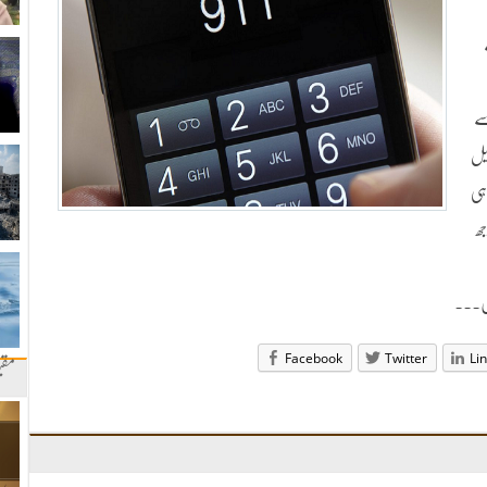
سے
یل
ہی
ھ
یں۔۔۔
Facebook
Twitter
Li
مقب