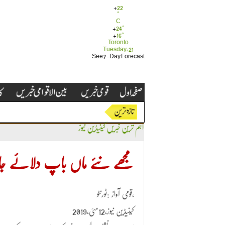
+
22
°
C
+
24°
+
16°
Toronto
Tuesday, 21
See 7-Day Forecast
اہم ترین خبریں
کینیڈین نیوز
مجھے نئے ماں باپ دلائے جائیں، 911پر بارہ سالہ ب
قومی آواز :ٹورنٹو،
کینیڈین نیوز،12مئی،2019