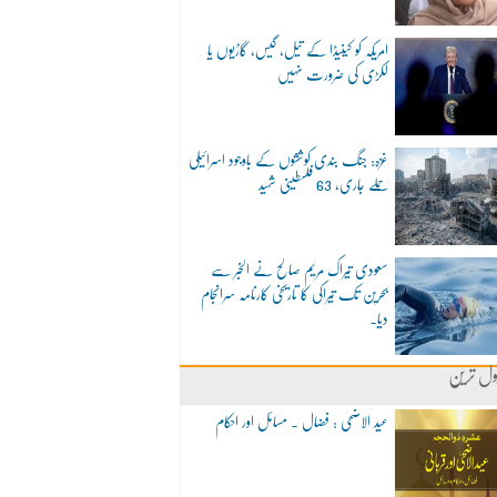
امریکہ کو کینیڈا کے تیل، گیس، گاڑیوں یا
لکڑی کی ضرورت نہیں
غزہ: جنگ بندی کوششوں کے باوجود اسرائیلی
حملے جاری، 63 فلسطینی شہید
سعودی تیراک مریم صالح نے الخبر سے
بحرین تک تیراکی کا تاریخی کارنامہ سرانجام
دیا۔
ول ترین
عید الاضحی : فضال ۔ مسائل اور احکام