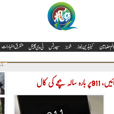
تاز
چے کی کال