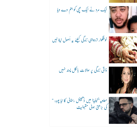
ایک مرد نے ایک بچی کو جنم دے دیا
خوشگوار ازدواجی زندگی کیلئے یہ اُصول اپنا لیں
ذاتی زندگی پر سوالات بالکل پسند نہیں
“معاویہ”کینیڈا میں ڈیجیٹل رہنمائی کا نیا چہرہ:
کی بڑھتی ہوئی مقبولیت