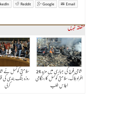
nkedIn
Reddit
Google
Email
متعلقہ خبریں
شامی فوج کی بمباری میں مزید 24
افراد ہلاک، سلامتی کونسل کا ہنگامی
روزہ جنگ بندی کی قرا
اجلاس طلب
کرلی