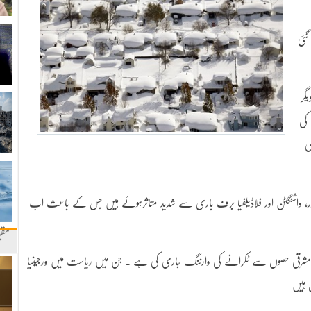
گئی
گر
کی
ی
ٹی مور، واشنگٹن اور فلاڈیلفیا برف باری سے شدید متاثرہوئے ہیں جس کے باعث اب
مقب
 مشرقی حصوں سے ٹکرانے کی وارننگ جاری کی ہے ۔ جن میں ریاست میں ورجینیا
ل ہیں