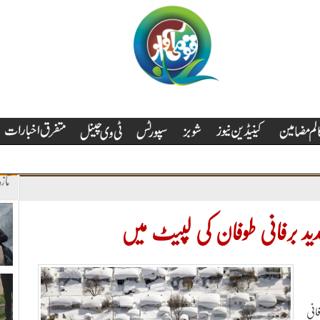
تاز
ید برفانی طوفان کی لپیٹ میں
انی