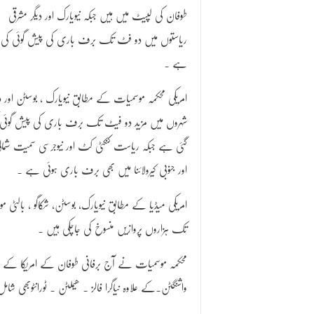
طوفان کی لپیٹ میں ہیں جبکہ نیویارک اور دیگر مشرقی
ریاستوں میں دو فٹ تک برف باری کی پیش گوئی کی 
ہے ۔
امریکی محکمہ موسمیات کے مطابق نیویارک ، بوسٹن اور دی
شہروں میں مزید دو فیٹ تک برف باری کی پیش گوئی 
گئی ہے جبکہ ریاست کنکٹی کٹ اور نیوجرسی سمیت شمال
اور جنوبی کیرولائنا میں بھی برف باری ہوئی ہے ۔
امریکی میڈیا کے مطابق نیویارک، بوسٹن، شکاگو ، بال
تک ہزاروں پروازیں منسوخ کی جاچکی ہیں ۔
محکمہ موسمیات نے آج برفانی طوفان کے امریکا کے
واشنگٹن۔کے علاوہ نیاگرا فالز ۔ ھیملٹن ۔ ٹورانٹوبھی شام