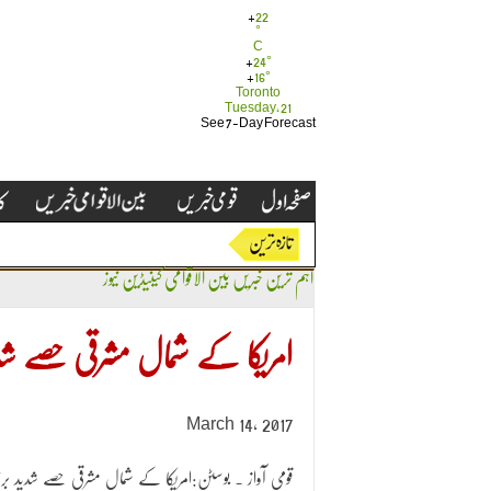
+
22
°
C
+
24°
+
16°
Toronto
Tuesday, 21
See 7-Day Forecast
اہم ترین خبریں
بین الاقوامی
کینیڈین نیوز
امریکا کے شمال مشرقی حصے شد
March 14, 2017
قومی آواز ۔ بوسٹن:امریکا کے شمال مشرقی حصے شدید برف