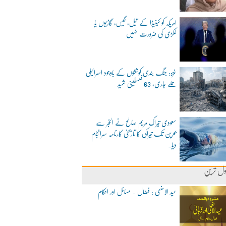
امریکہ کو کینیڈا کے تیل، گیس، گاڑیوں یا
لکڑی کی ضرورت نہیں
غزہ: جنگ بندی کوششوں کے باوجود اسرائیلی
حملے جاری، 63 فلسطینی شہید
سعودی تیراک مریم صالح نے الخبر سے
بحرین تک تیراکی کا تاریخی کارنامہ سرانجام
دیا۔
ول ترین
عید الاضحی : فضال ۔ مسائل اور احکام