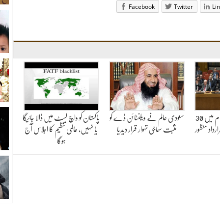
Facebook
Twitter
Li
سلامتی کونسل نے شام میں 30
سعودی عالم نے ویلنٹائن ڈے کو
پاکستان کو واچ لسٹ میں ڈالا جائیگا
رداد منظور
مثبت سماجی تہوار قرار دیدیا
یا نہیں، عالمی تنظیم کا اجلاس آج
ہوگا