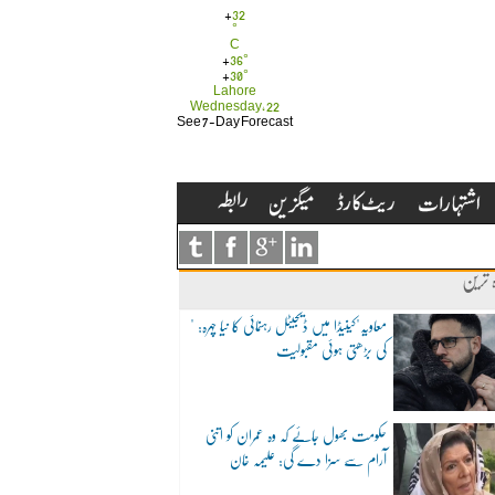
+
32
°
C
+
36°
+
30°
Lahore
Wednesday, 22
See 7-Day Forecast
ہ ترین
"معاویہ"کینیڈا میں ڈیجیٹل رہنمائی کا نیا چہرہ:
کی بڑھتی ہوئی مقبولیت
حکومت بھول جائے کہ وہ عمران کو اتنی
آرام سے سزا دے گی: علیمہ خان