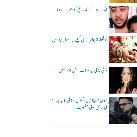
ایک مرد نے ایک بچی کو جنم دے دیا
خوشگوار ازدواجی زندگی کیلئے یہ اُصول اپنا لیں
ذاتی زندگی پر سوالات بالکل پسند نہیں
“معاویہ”کینیڈا میں ڈیجیٹل رہنمائی کا نیا چہرہ:
کی بڑھتی ہوئی مقبولیت