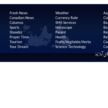
Fresh News
Weather
Aaj
Canadian News
Currency Rate
Cla
Columns
SMS Services
Ba
Sports
Horoscope
Ba
Showbiz
Parent
Re
Prayer Time
Health
Re
Tourism
Fruits/Vegitable/Herbs
Ca
Your Dream
Science Technology
Co