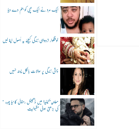
ایک مرد نے ایک بچی کو جنم دے دیا
خوشگوار ازدواجی زندگی کیلئے یہ اُصول اپنا لیں
ذاتی زندگی پر سوالات بالکل پسند نہیں
“معاویہ”کینیڈا میں ڈیجیٹل رہنمائی کا نیا چہرہ:
کی بڑھتی ہوئی مقبولیت