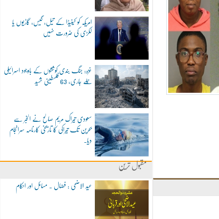
امریکہ کو کینیڈا کے تیل، گیس، گاڑیوں یا
لکڑی کی ضرورت نہیں
غزہ: جنگ بندی کوششوں کے باوجود اسرائیلی
حملے جاری، 63 فلسطینی شہید
سعودی تیراک مریم صالح نے الخبر سے
بحرین تک تیراکی کا تاریخی کارنامہ سرانجام
دیا۔
مقبول ترین
عید الاضحی : فضال ۔ مسائل اور احکام