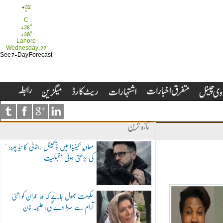
+
32
°
C
+
36°
+
30°
Lahore
Wednesday, 22
See 7-Day Forecast
تازہ ترین
"معاویہ"کینیڈا میں ڈیجیٹل رہنمائی کا نیا چہرہ:
کی بڑھتی ہوئی مقبولیت
حکومت بھول جائے کہ وہ عمران کو اتنی
آرام سے سزا دے گی: علیمہ خان