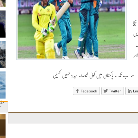
یچ
یں
س
سر
 سے اب تک پاکستان میں کوئی ٹیسٹ سیریز نہیں کھیلی۔
Facebook
Twitter
Li
مقب