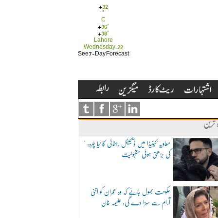
+
32
°
C
+
36°
+
30°
Lahore
Wednesday, 22
See 7-Day Forecast
ہ ترین
"معاویہ"کینیڈا میں ڈیجیٹل رہنمائی کا نیا چہرہ:
کی بڑھتی ہوئی مقبولیت
حکومت بھول جائے کہ وہ عمران کو اتنی
آرام سے سزا دے گی: علیمہ خان