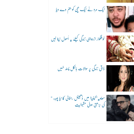
ایک مرد نے ایک بچی کو جنم دے دیا
خوشگوار ازدواجی زندگی کیلئے یہ اُصول اپنا لیں
ذاتی زندگی پر سوالات بالکل پسند نہیں
“معاویہ”کینیڈا میں ڈیجیٹل رہنمائی کا نیا چہرہ:
کی بڑھتی ہوئی مقبولیت