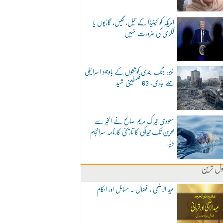
امریکہ کو کینیڈا کے تیل، گیس، گاڑیوں یا
لکڑی کی ضرورت نہیں
غزہ: جنگ بندی کوششوں کے باوجود اسرائیلی
حملے جاری، 63 فلسطینی شہید
سعودی تیراک مریم صالح نے الخبر سے
بحرین تک تیراکی کا تاریخی کارنامہ سرانجام
دیا۔
ول ترین
عید الاضحی : فضال ۔ مسائل اور احکام