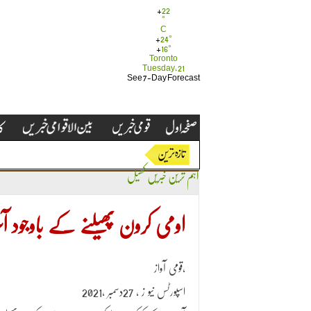
+
22
°
C
+
24°
+
16°
Toronto
Tuesday, 21
See 7-Day Forecast
اہم ترین خبریں
کھیل
اومی کرون پھیلنے کے باوجود آس
قومی آواز،
اسپورٹس نیو ز ، 27دسمبر ،2021