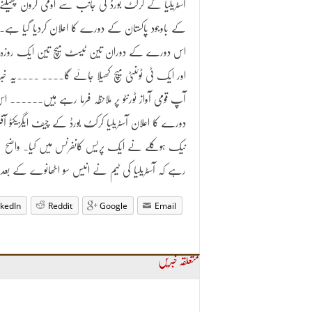
آسٹریلیا کے کرکٹ بورڈ کی جانب سے اومی کرون پھیلنے
کے باوجود پاکستان کے دورے کا اعلان کردیا گیا ہے۔
اس دورے کے دوران تین ٹیسٹ میچ تین ایک روزہ م
اور ایک ٹی ٹوئنٹی میچ کھیلا جائے گا۔۔۔۔ ۔۔۔۔یہ خبر
آپ قومی آواز ٹورنٹو پر ملاحظہ فرما رہے ہیں۔۔۔۔۔۔ ا
دورے کا اعلان آسٹریلیا کرکٹ بورڈ کے چیف ایگزیکٹو آفی
نیک ہوکلے نے ایک پریس کانفرنس میں کیا۔ واضح
رہے کہ آسٹریلیا کی ٹیم نے انیس سو اٹھانوے کے بعد
nkedIn
Reddit
Google
Email
متعلقہ خبریں