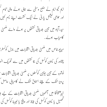
اور عوامی نیشنل پارٹی نے ایک نشست اپنے نام کیں
حیدرآباد میں تین بلدیاتی نشستوں پر ہونے والے ضمنی الی
کامیاب ہوئے۔
میرپورخاص میں ضمنی بلدیاتی انتخابات میں جنرل کونسلرز
پشاور کی ٹاؤن کونسل کی 6 نشستوں میں سے تحریک انصاف اور عوامی نیشنل پارٹی 3، 3 نشستیں حاصل کرنے میں کامیاب رہیں۔
نوشہرہ کے تین یونین کونسلوں پر ضمنی بلدیاتی انتخابا
پرویز خٹک کے بیٹے اسحاق خٹک نے کامیابی حاصل 
تحصیل یا ٹاؤن کونسل کی 32 اور ویلج یا نیبرہڈ کونسل کی 44 نشستیں شامل ہیں۔