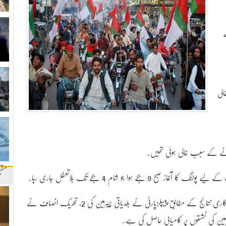
ے
22 اضلاع میں مقامی حکومتوں کی 334 خالی
 جانے کے سبب خالی ہوئی تھیں۔
مقب
9 بجے ہوا جو شام 4 بجے تک بلاتعطل جاری رہا۔
کراچی کی 24 میں سے 19 نشستوں کے غیر حتمی وغیرسرکاری نتائج کے مطابق پیپلزپارٹی نے بلدیاتی چیئرمین کی 2، تحریک انصاف نے
رمین کی نشستوں پر کامیابی حاصل کی ہے۔