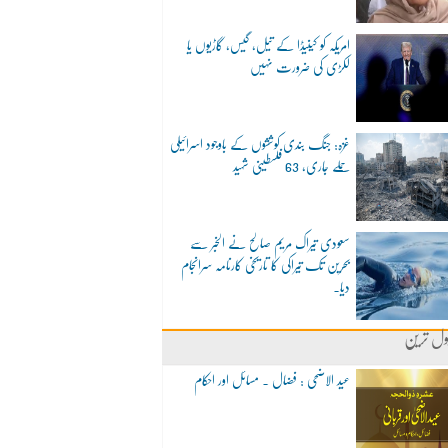
امریکہ کو کینیڈا کے تیل، گیس، گاڑیوں یا
لکڑی کی ضرورت نہیں
غزہ: جنگ بندی کوششوں کے باوجود اسرائیلی
حملے جاری، 63 فلسطینی شہید
سعودی تیراک مریم صالح نے الخبر سے
بحرین تک تیراکی کا تاریخی کارنامہ سرانجام
دیا۔
ول ترین
عید الاضحی : فضال ۔ مسائل اور احکام