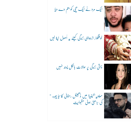
ایک مرد نے ایک بچی کو جنم دے دیا
خوشگوار ازدواجی زندگی کیلئے یہ اُصول اپنا لیں
ذاتی زندگی پر سوالات بالکل پسند نہیں
“معاویہ”کینیڈا میں ڈیجیٹل رہنمائی کا نیا چہرہ:
کی بڑھتی ہوئی مقبولیت