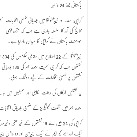
پاکستانی نیوز 24 دسمبر
کراچی: سندھ اور خیبرپختونخوا میں بلدیاتی ضمنی انتخابات ک
نتائج کی آمد کا سلسلہ جاری ہے جب کہ متحدہ قومی
موومنٹ پاکستان نے کراچی کا میدان مارلیا ہے۔
خیبرپختونخوا کے 
نشستوں جب کہ کراچی سمیت سندھ بھر کی 139 بلدیاتی
نشستوں پر ضمنی انتخابات کے لیے ووٹنگ ہوئی۔
یہ نشستیں ارکان کی وفات، نااہلی اور اسمبلیوں میں
سندھ بھر میں مختلف کیٹیگریز کے ضمنی بلدیاتی انتخابات کے لیے پولنگ کا آغاز صبح 
ایک اور ایم کیو ایم نے ایک چئیرمین اور دو وائس چئی