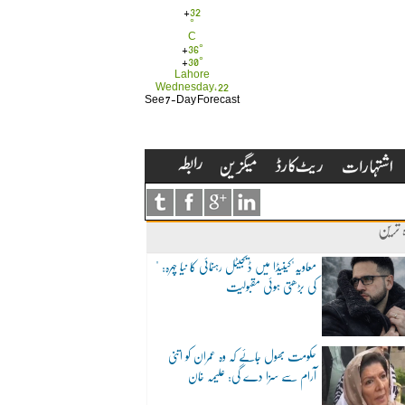
+
32
°
C
+
36°
+
30°
Lahore
Wednesday, 22
See 7-Day Forecast
ہ ترین
"معاویہ"کینیڈا میں ڈیجیٹل رہنمائی کا نیا چہرہ:
کی بڑھتی ہوئی مقبولیت
حکومت بھول جائے کہ وہ عمران کو اتنی
آرام سے سزا دے گی: علیمہ خان