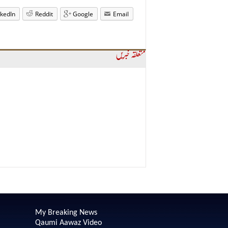
nkedIn
Reddit
Google
Email
متعلقہ خبریں
My Breaking News
Qaumi Aawaz Video