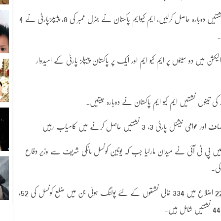
ایم کیو ایم نے ضلع وسطی سے خالی ہونے والی تمام نشستیں دوبارہ حاصل کرلیں، ایم کیوایم پاکستان نے جنرل ممبر کی 8، پیپلزپارٹی نے 4
۔
کشن میں دو سیٹوں پر ایم کیو ایم اور ایک پر پاکستان پیپلز پارٹی کے امیدوار
 کی تینوں نشستیں ایم کیو ایم پاکستان نے دوبارہ جیتیں۔
ت میں پی ٹی آئی نے میدان مارلیا جب کہ یونین کونسل مانکی شریف سے وزیر دفاع
کی۔
خیبرپختونخوا میں آٹھویں ضمنی بلدیاتی انتخابات کے لیے 22 اضلاع میں 334 خالی نشستوں کے لئے پولنگ ہوئی جن میں ضلع کونسل کی 52،