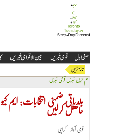
+
22
°
C
+
24°
+
16°
Toronto
Tuesday, 21
See 7-Day Forecast
اہم ترین خبریں
قومی خبریں
بلدیاتی ضمنی انتخابات: ایم کیو
حاصل کرلیں
قومی آواز ۔ کراچی