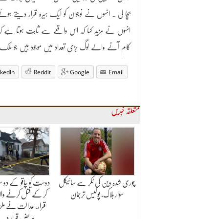
بچا لی ۔ انہوں نے نوجوان کو ایک ہیرو قرار دیتے ہوئے
انہوں نے مزید کہا کہ اس واقعے سے ثابت ہوتا ہے 
کام آنے والے لوگ بڑی تعداد میں موجود ہیں جو 
nkedIn
Reddit
Google
Email
متعلقہ خبریں
چوری شدہ وین کی ٹکر سے سائیکل
دوست کو چاقو کے دو سو 
سوار ہلاک، پولیس ترجمان
کر کے قتل کرنے والا
قرار، عدالت نے ملزم
مریض قرار دے 