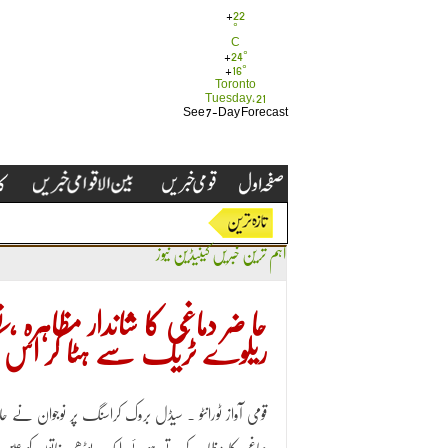
+
22
°
C
+
24°
+
16°
Toronto
Tuesday, 21
See 7-Day Forecast
اہم ترین خبریں
کینیڈین نیوز
حا ضر دماغی کا شاندار مظاہرہ 
ریلوے ٹریک سے ہٹا کر اس کی
قومی آواز ٹورانٹو ۔ سیڈل بروک کراسنگ پر نوجوان نے حا