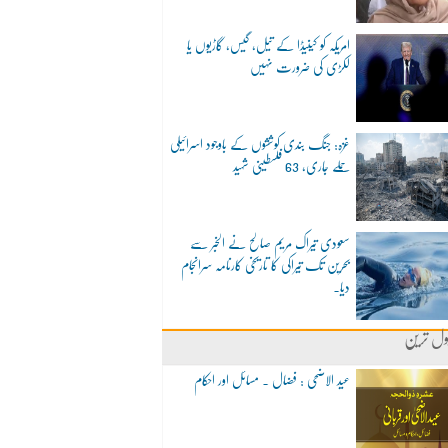
امریکہ کو کینیڈا کے تیل، گیس، گاڑیوں یا
لکڑی کی ضرورت نہیں
غزہ: جنگ بندی کوششوں کے باوجود اسرائیلی
حملے جاری، 63 فلسطینی شہید
سعودی تیراک مریم صالح نے الخبر سے
بحرین تک تیراکی کا تاریخی کارنامہ سرانجام
دیا۔
ول ترین
عید الاضحی : فضال ۔ مسائل اور احکام