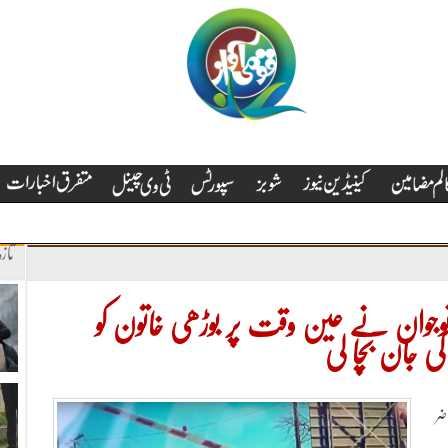
تاز
، نوجوان نے عین وقت پر بوڑھی خاتون کو
 جان بچا لی
ضر