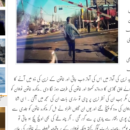
ی
ن
اٹک
ھی
ھی
یک
و شاید ٹرین کی آواز میں اس کی آواز دب جاتی اور خاتون کے ٹرین کی ذد میں آنے کا
 اپنی گاڑی کا دروازہ کھولا اور خاتون کی طرف دوڑ لگا دی ۔مذکورہ خاتون نوجوان کو
مقب
 گئی مگر جب ان کی نظر ٹرین پر پڑی تو ساری بات ان کی سمجھ میں آگئی ۔ اسی اثنا
وجوان کی مدد کو پہنچ گئے اور یوں ان تینوں افراد نے مل کر مذکورہ خاتون کو جلدی سے
ی رفتار سے پٹری پر سے گزر گئی ۔ اگر چند لمحے کی بھی اونچ نیچ ہو جاتی تو
ے پولیس چیف رابرٹ کوگر کہتے ہیںکہ نوجوان کے بر وقت فیصلے نے خاتون کی جان