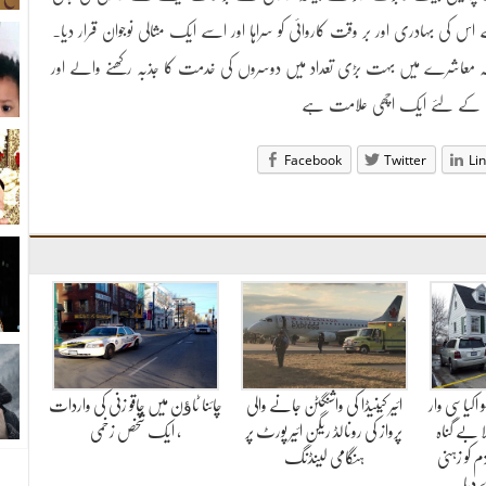
 اس کی بہادری اور بر وقت کاروائی کو سراہا اور اسے ایک مثالی نوجوان قرار دیا۔
کہ معاشرے میں بہت بڑی تعداد میں دوسروں کی خدمت کا جذبہ رکھنے والے اور
ملک کے لئے ایک اچھی علامت ہے
Facebook
Twitter
Li
اکیاسی وار
ائیر کینیڈا کی واشنگٹن جانے والی
چائنا ٹاﺅن میں چاقو زنی کی واردات
 بے گناہ
پرواز کی رونالڈ ریگن ائیر پورٹ پر
، ایک شخص زخمی
 کو زہنی
ہنگامی لینڈنگ
دیا