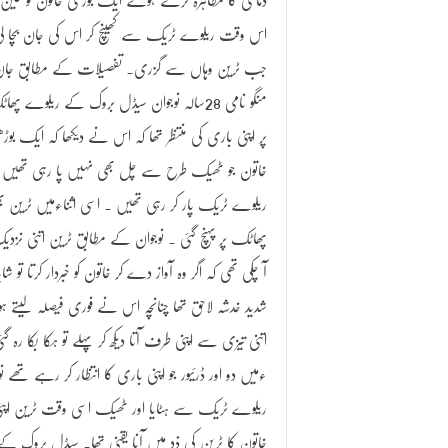
دماغی کا مظاہرہ کرتے ہوئے ایک بوڑھی خاتون کو عین
اس وقت ریلوے ٹریک سے کھینچ کر اس کی جان بچا ل
جب ٹرین وہاں سے گزری۔ تفصیلات کے مطابق جا
منگو نامی 28سالہ نوجوان سیڈل بروک کے ریلوے پھ
پر اپنی باری کی منتظر تھا کہ اس نے دیکھا کہ ایک بوڑ
خاتون جو ٹھیک طرح سے چل بھی نہیں پا رہی تھیں
ریلوے ٹریک پار کر رہی تھیں ۔ اسی اثناءمیں ٹرین ب
پھاٹک پر پہنچ گئی ۔ نوجوان کے مطابق ٹرین اتنی نزد
آ چکی تھی کہ اگر وہ آواز دے کر خاتون کو خبردار کرتا ت
شدید خدشہ لاحق تھا چنانچہ اس نے فوری فیصلہ لیتے ہوئے
اتنی تیزی سے اپنی طرف آتا دیکھ کر پہلے تو ہکا بکا رہ
ءمیں دو اور ڈرئیور جو اپنی باری کا انتظار کر رہے تھے ن
ریلوے ٹریک سے ہٹایا اور ٹھیک اسی وقت ٹرین اپنی پور
خاتون کا ٹرین کی ذد میں آنا یقنی تھا۔ سیڈل بروک ک