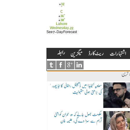
+
32
°
C
+
36°
+
30°
Lahore
Wednesday, 22
See 7-Day Forecast
ہ ترین
"معاویہ"کینیڈا میں ڈیجیٹل رہنمائی کا نیا چہرہ:
کی بڑھتی ہوئی مقبولیت
حکومت بھول جائے کہ وہ عمران کو اتنی
آرام سے سزا دے گی: علیمہ خان