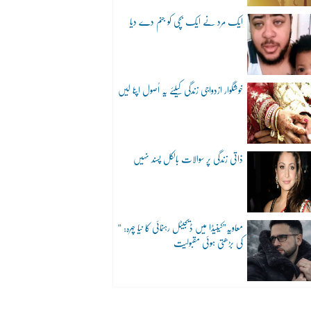
ایک مرد نے ایک بچی کو جنم دے دیا
خوشگوار ازدواجی زندگی کیلئے یہ اُصول اپنا لیں
ذاتی زندگی پر سوالات بالکل پسند نہیں
“معاویہ”کینیڈا میں ڈیجیٹل رہنمائی کا نیا چہرہ:
کی بڑھتی ہوئی مقبولیت