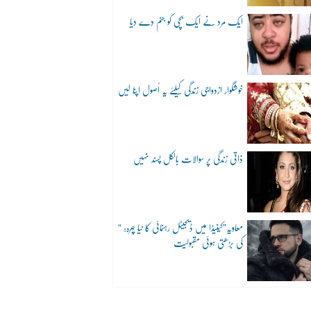
ایک مرد نے ایک بچی کو جنم دے دیا
خوشگوار ازدواجی زندگی کیلئے یہ اُصول اپنا لیں
ذاتی زندگی پر سوالات بالکل پسند نہیں
“معاویہ”کینیڈا میں ڈیجیٹل رہنمائی کا نیا چہرہ:
کی بڑھتی ہوئی مقبولیت