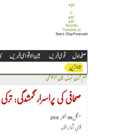
+
22
°
C
+
24°
+
16°
Toronto
Tuesday, 21
See 7-Day Forecast
اہم ترین خبریں
بین الاقوامی
صحافی کی پراسرار گمشدگی: ترک
منگل08 اکتوبر 2018
قومی آواز:انقرہ