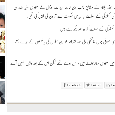
نئر اہلکار کے مطابق نائب وزیر خارجہ سیدات اونال نے سعودی سفیر وليد بن
جی کی گمشدگی کے معاملے پر ریاض حکومت سے تعاون کی اپیل کی تھی۔
مشدگی کے معاملے کو وہ خود دیکھ رہے ہیں۔
دی صحافی جمال خاشقجی ولی عہد شہزادہ محمد بن سلمان کی پالیسیوں کے بڑے ناقد
قرہ میں سعودی سفارتخانے میں داخل ہوئے تھے لیکن اس کے بعد واپس نہیں آئے
Facebook
Twitter
Li