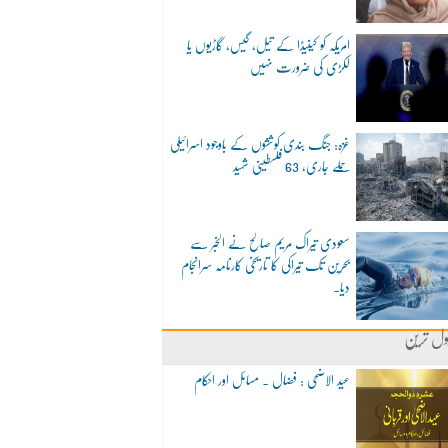
امریکہ کو کینیڈا کے تیل، گیس، گاڑیوں یا
لکڑی کی ضرورت نہیں
غزہ: جنگ بندی کوششوں کے باوجود اسرائیلی
حملے جاری، 63 فلسطینی شہید
سعودی تیراک مریم صالح نے الخبر سے
بحرین تک تیراکی کا تاریخی کارنامہ سرانجام
دیا۔
ول ترین
عید الاضحی : فضال ۔ مسائل اور احکام