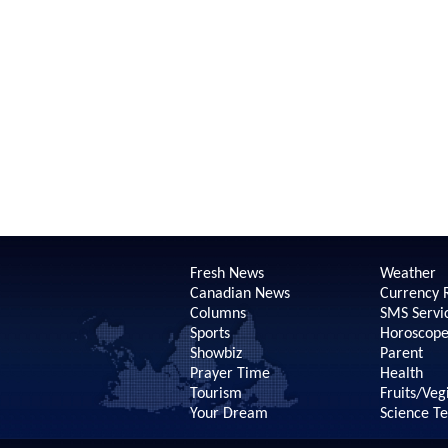
Fresh News
Weather
Canadian News
Currency 
Columns
SMS Servi
Sports
Horoscop
Showbiz
Parent
Prayer Time
Health
Tourism
Fruits/Veg
Your Dream
Science T