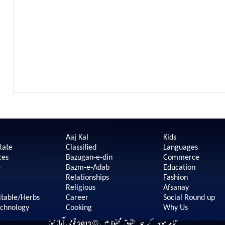
Aaj Kal
Kids
Rate
Classified
Languages
ces
Bazugan-e-din
Commerce
e
Bazm-e-Adab
Education
Relationships
Fashion
Religious
Afsanay
itable/Herbs
Career
Social Round up
echnology
Cooking
Why Us
تمام مواد کے جملہ حقوق محفوظ ہیں © 2013 قومی آواز نیوز