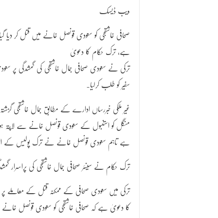
ویب ڈیسک
صحافی خاشقجی کو سعودی قونصل خانے میں قتل کر دیا گیا
ہے، ترک حکام کا دعویٰ
ترکی نے سعودی صحافی جمال خاشقجی کی گمشدگی پر سعود
سفیر کو طلب کرلیا۔
غیر ملکی خبررساں ادارے کے مطابق جمال خاشقجی گزشتہ
منگل کو استنبول کے سعودی قونصل خانے سے لاپتہ ہوگئ
ہے تاہم سعودی قونصل خانے نے ترک پولیس کے الزام
ترک حکام نے سینئر صحافی جمال خاشقجی کی پراسرار گ
ترکی میں سعودی صحافی کے ممکنہ قتل کے معاملے پر
کا دعویٰ ہے کہ صحافی خاشقجی کو سعودی قونصل خانے ک