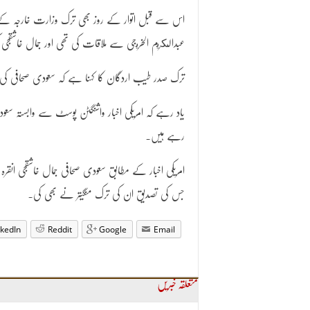
اس سے قبل اتوار کے روز بھی ترک وزارت خارجہ کے سی
عبدالكريم الخريجی سے ملاقات کی تھی اور جمال خاشق
ترک صدر طیب اردگان کا کہنا ہے کہ سعودی صحافی کی گ
یاد رہے کہ امریکی اخبار واشنگٹن پوسٹ سے وابستہ سعو
رہے ہیں۔
امریکی اخبار کے مطابق سعودی صحافی جمال خاشقجی ان
جس کی تصدیق ان کی ترک منگیتر نے بھی کی۔
nkedIn
Reddit
Google
Email
متعلقہ خبریں