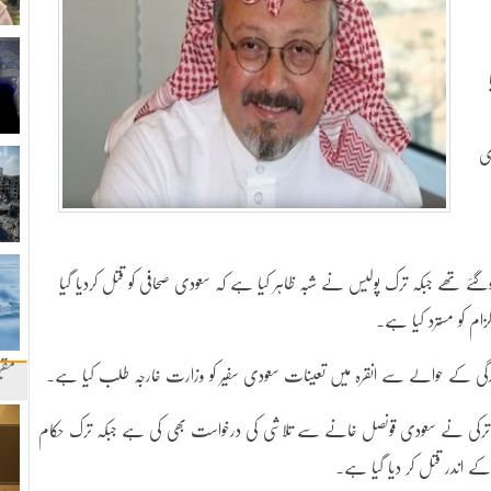
ی
ے تھے جبکہ ترک پولیس نے شبہ ظاہر کیا ہے کہ سعودی صحافی کو قتل کردیا گیا
 کو مسترد کیا ہے۔
مقب
مشدگی کے حوالے سے انقرہ میں تعینات سعودی سفیر کو وزارت خارجہ طلب کیا ہے۔
 ترکی نے سعودی قونصل خانے سے تلاشی کی درخواست بھی کی ہے جبکہ ترک حکام
ے اندر قتل کر دیا گیا ہے۔