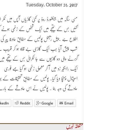
Tuesday, October 31, 2017
مسی ساگہ میں بیٹلفورڈ روڈ پر کئی گاڑیاں آپس میں ٹکر ا
گئیں جس کے نتیجے میں ایک شخص کے زخمی ہونے ک
اطلاع ہے ۔پیل ریجنل پولیس کے مطابق حادثہ پیر کی
شب پیش آیا جب ایک گاڑی بے قابو ہو کر قریب 
گزرنے والی دو گاڑیوں سے جا ٹکرائی جس کے نتیجے میں
ایک راہگیر زد میں آ کر معمولی زخمی ہو گیا جسے فوری
اسپتال پہنچا دیا گیا۔ پولیس کے مطابق تحقیقات کے بعد
حادثے کی وجہ بنا ۔ پولیس نے اس حادثے کے بارے 
nkedIn
Reddit
Google
Email
متعلقہ خبریں