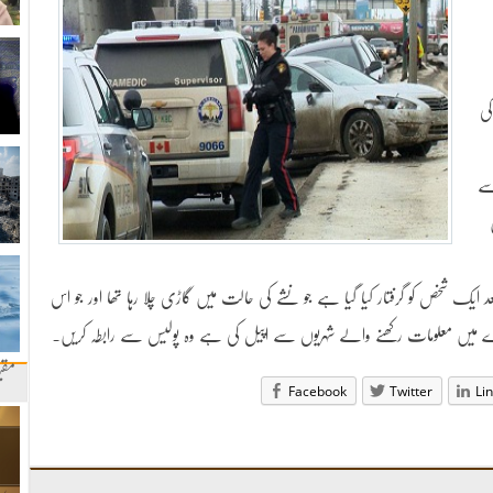
ی
سے
 ایک شخص کو گرفتار کیا گیا ہے جو نشے کی حالت میں گاڑی چلا رہا تھا اور جو اس
میں معلومات رکھنے والے شہریوں سے اپیل کی ہے وہ پولیس سے رابطہ کریں۔
مقب
Facebook
Twitter
Li