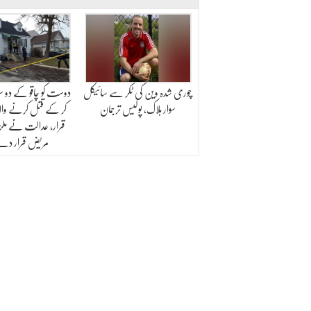
چوری شدہ وین کی ٹکر سے سائیکل
دوست کو چاقو کے دو سو 
سوار ہلاک، پولیس ترجمان
کر کے قتل کرنے والا
قرار، عدالت نے ملزم
مریض قرار دے 