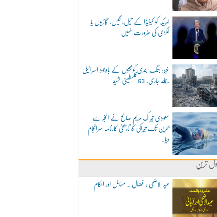
امریکہ کو کینیڈا کے تیل، گیس، گاڑیوں یا
لکڑی کی ضرورت نہیں
غزہ: جنگ بندی کوششوں کے باوجود اسرائیلی
حملے جاری، 63 فلسطینی شہید
سعودی تیراک مریم صالح نے الخبر سے
بحرین تک تیراکی کا تاریخی کارنامہ سرانجام
دیا۔
ول ترین
عید الاضحی : فضال ۔ مسائل اور احکام