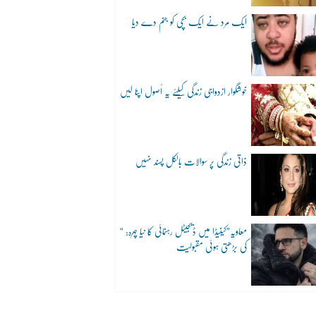
ایک مرد نے ایک بچی کو جنم دے دیا
خوشگوار ازدواجی زندگی کیلئے یہ اُصول اپنا لیں
ذاتی زندگی پر سوالات بالکل پسند نہیں
“معاویہ”کینیڈا میں ڈیجیٹل رہنمائی کا نیا چہرہ:
کی بڑھتی ہوئی مقبولیت