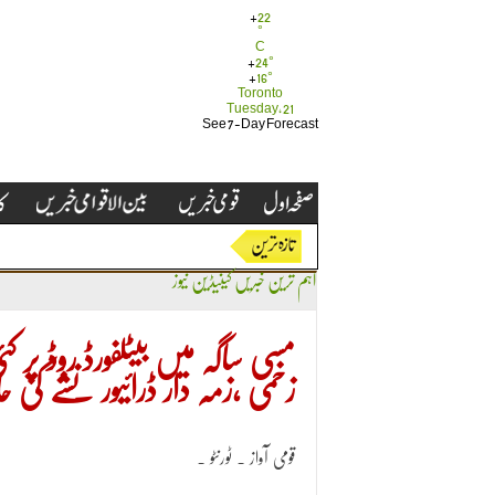
+
22
°
C
+
24°
+
16°
Toronto
Tuesday, 21
See 7-Day Forecast
اہم ترین خبریں
کینیڈین نیوز
مسی ساگہ میں بیٹلفورڈ روڈ پر
زخمی ،زمہ دار ڈرائیور نشے کی ح
قومی آواز ۔ ٹورنٹو ۔