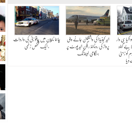
اکیاسی وار
ائیر کینیڈا کی واشنگٹن جانے والی
چائنا ٹاﺅن میں چاقو زنی کی واردات
 بے گناہ
پرواز کی رونالڈ ریگن ائیر پورٹ پر
، ایک شخص زخمی
 کو زہنی
ہنگامی لینڈنگ
دیا