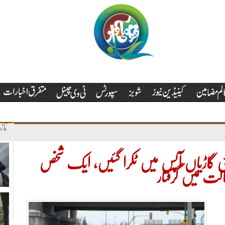
تاز
 کئی گاڑیاں آپس میں ٹکرا گئیں، ایک شخص
الت میں گرفتار