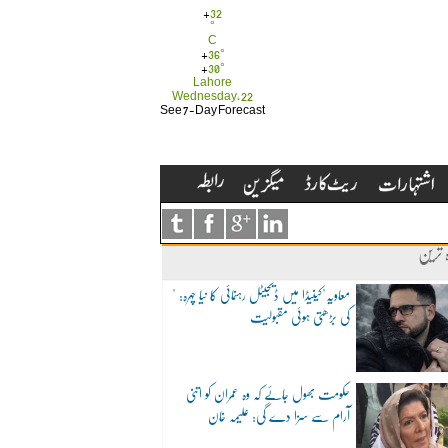
+
32
°
C
+
36°
+
30°
Lahore
Wednesday, 22
See 7-Day Forecast
ہ ترین
"معاویہ"کینیڈا میں ڈیجیٹل رہنمائی کا نیا چہرہ:
کی بڑھتی ہوئی مقبولیت
حکومت بھول جائے کہ وہ عمران کو اتنی
آرام سے سزا دے گی: علیمہ خان