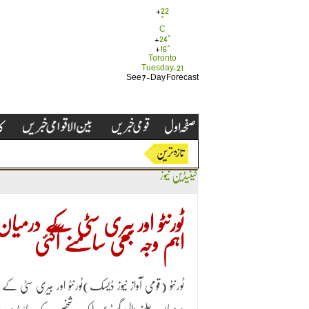
+
22
°
C
+
24°
+
16°
Toronto
Tuesday, 21
See 7-Day Forecast
کینیڈین نیوز
ٹورنٹو اور بیری سٹی کے درمیان
اہم وجہ بھی سامنے آگئی
ٹورنٹو (قومی آواز نیوز ڈیسک)ٹورنٹو اور بیری سٹی کے