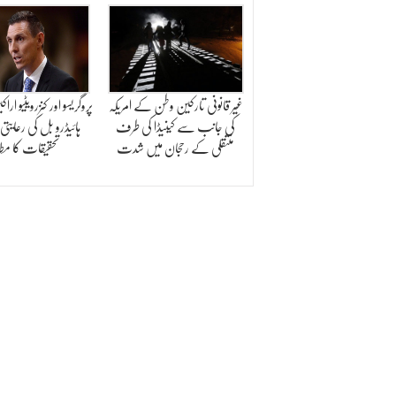
غیر قانونی تارکین وطن کے امریکہ
پروگریسو اور کنزرویٹیو ارا
کی جانب سے کینیڈا کی طرف
ہائیڈرو بل کی رعایتی 
منتقلی کے رحجان میں شدت
تحقیقات کا مطا