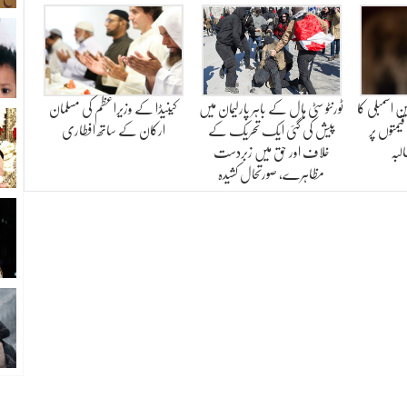
کین اسمبلی کا
ٹورنٹو سٹی ہال کے باہر پارلیمان میں
کینیڈا کے وزیراعظم کی مسلمان
قیمتوں پر
پیش کی گئی ایک تحریک کے
ارکان کے ساتھ افطاری
لبہ
خلاف اور حق میں زبردست
مظاہرے، صورتحال کشیدہ