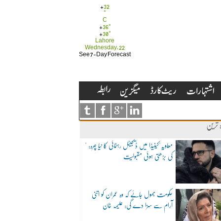
+
32
°
C
+
36°
+
30°
Lahore
Wednesday, 22
See 7-Day Forecast
ہ ترین
"معاویہ"کینیڈا میں ڈیجیٹل رہنمائی کا نیا چہرہ:
کی بڑھتی ہوئی مقبولیت
حکومت بھول جائے کہ وہ عمران کو اتنی
آرام سے سزا دے گی: علیمہ خان