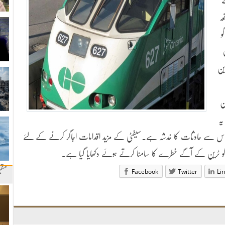
ہ
و
ین
ن
یہ
ی اور اس سے حادثات کا خدشہ ہے۔سیفٹی کے مزید اقدامات اجاگر کرنے کے لئے
 کو ٹرین کے آگے خطرے کا سامنا کرتے ہوئے دکھایا گیا ہے۔
مقب
Facebook
Twitter
Li