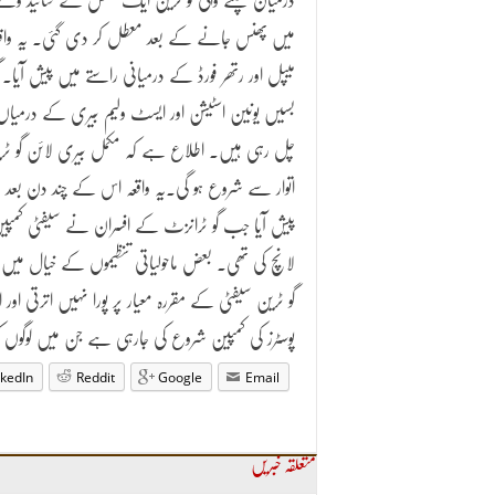
درمیان چلنے والی گو ٹرین ایک شخص کے سائیڈ وے
میں پھنس جانے کے بعد معطل کر دی گئی۔ یہ واقع
میپل اور رتھر فورڈ کے درمیانی راستے میں پیش آیا۔ گ
بسیں یونین اسٹیشن اور ایسٹ ولیم بیری کے درمیاں
چل رہی ہیں۔ اطلاع ہے کہ مکمل بیری لائن گو ٹر
اتوار سے شروع ہو گی۔یہ واقعہ اس کے چند دن بعد
پیش آیا جب گو ٹرانزٹ کے افسران نے سیفٹی کمپی
لانچ کی تھی۔ بعض ماحولیاتی تنظیموں کے خیال میں 
گو ٹرین سیفٹی کے مقررہ معیار پر پورا نہیں اترت
پوسٹرز کی کمپین شروع کی جارہی ہے جن میں لوگوں
nkedIn
Reddit
Google
Email
متعلقہ خبریں