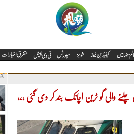
تاز
 چلنے والی گو ٹرین اچانک بند کر دی گئی ،،،