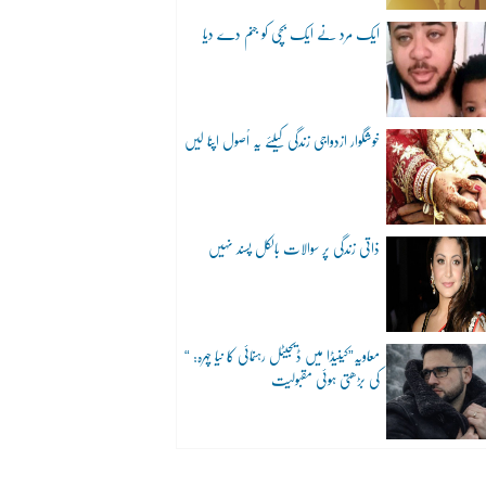
ایک مرد نے ایک بچی کو جنم دے دیا
خوشگوار ازدواجی زندگی کیلئے یہ اُصول اپنا لیں
ذاتی زندگی پر سوالات بالکل پسند نہیں
“معاویہ”کینیڈا میں ڈیجیٹل رہنمائی کا نیا چہرہ:
کی بڑھتی ہوئی مقبولیت