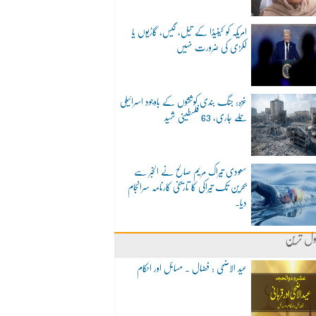
امریکہ کو کینیڈا کے تیل، گیس، گاڑیوں یا
لکڑی کی ضرورت نہیں
غزہ: جنگ بندی کوششوں کے باوجود اسرائیلی
حملے جاری، 63 فلسطینی شہید
سعودی تیراک مریم صالح نے الخبر سے
بحرین تک تیراکی کا تاریخی کارنامہ سرانجام
دیا۔
ول ترین
عید الاضحی : فضال ۔ مسائل اور احکام