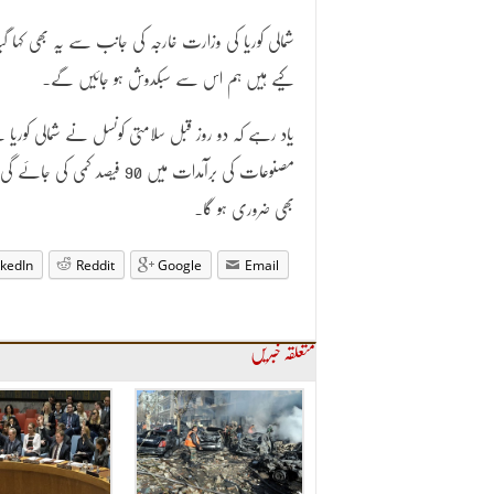
شمالی کوریا کی وزارت خارجہ کی جانب سے یہ بھی کہا گیا 
کیے ہیں ہم اس سے سبکدوش ہو جائیں گے۔
یاد رہے کہ دو روز قبل سلامتی کونسل نے شمالی کوری
مصنوعات کی برآمدات میں 90 
بھی ضروری ہو گا۔
nkedIn
Reddit
Google
Email
متعلقہ خبریں