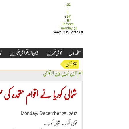
+
22
°
C
+
24°
+
16°
Toronto
Tuesday, 21
See 7-Day Forecast
اہم ترین خبریں
بین الاقوامی
شمالی کوریا نے اقوام متحدہ کی نئ
Monday, December 25, 2017
قومی آواز ۔ شمالی کوریا ۔