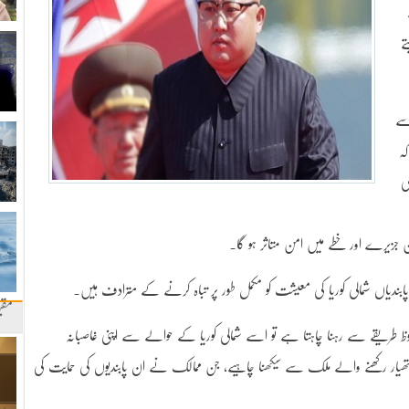
ے
سے
کہ
ی
 جزیرے اور خطے میں امن متاثر ہو گا۔
ندیاں شمالی کوریا کی معیشت کو مکمل طور پر تباہ کرنے کے مترادف ہیں۔
مقب
فوظ طریقے سے رہنا چاہتا ہے تو اسے شمالی کوریا کے حوالے سے اپنی غاصبانہ
ی ہتھیار رکھنے والے ملک سے سیکھنا چاہیے، جن ممالک نے ان پابندیوں کی حمایت کی