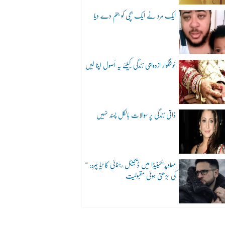
ایک مرد نے ایک بچی کو جنم دے دیا
خوشگوار ازدواجی زندگی کیلئے یہ اُصول اپنا لیں
ذاتی زندگی پر سوالات بالکل پسند نہیں
“معاویہ”کینیڈا میں ڈیجیٹل رہنمائی کا نیا چہرہ:
کی بڑھتی ہوئی مقبولیت