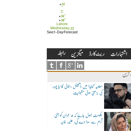
+
32
°
C
+
36°
+
30°
Lahore
Wednesday, 22
See 7-Day Forecast
ہ ترین
"معاویہ"کینیڈا میں ڈیجیٹل رہنمائی کا نیا چہرہ:
کی بڑھتی ہوئی مقبولیت
حکومت بھول جائے کہ وہ عمران کو اتنی
آرام سے سزا دے گی: علیمہ خان