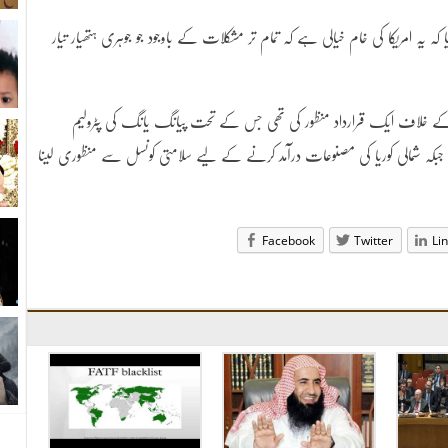
کہ یہ امریکا کی خام خیالی ہے کہ تمام تر مشکلات کے باوجود جو جوہری ہتھیار تیار
ا کے خلاف ایک قرارداد منظور کی تھی جس کے تحت پیانگ یانگ کی پٹرولیم
فیصد کمی کی جائے گی جبکہ شمالی کوریا کی مصنوعات درآمد کرنے کے لیے سلامتی کونسل سے منظوری لینا
Facebook
Twitter
Li