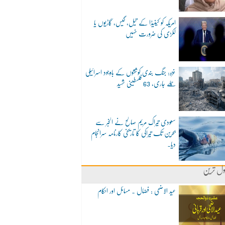
امریکہ کو کینیڈا کے تیل، گیس، گاڑیوں یا
لکڑی کی ضرورت نہیں
غزہ: جنگ بندی کوششوں کے باوجود اسرائیلی
حملے جاری، 63 فلسطینی شہید
سعودی تیراک مریم صالح نے الخبر سے
بحرین تک تیراکی کا تاریخی کارنامہ سرانجام
دیا۔
ول ترین
عید الاضحی : فضال ۔ مسائل اور احکام